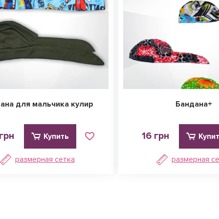
ана для мальчика кулир
Бандана+
грн
16 грн
Купить
Купи
размерная сетка
размерная с