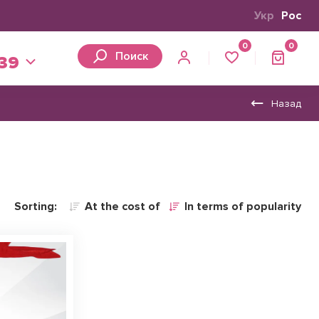
Укр
Рос
0
0
Поиск
 39
Назад
Sorting:
At the cost of
In terms of popularity