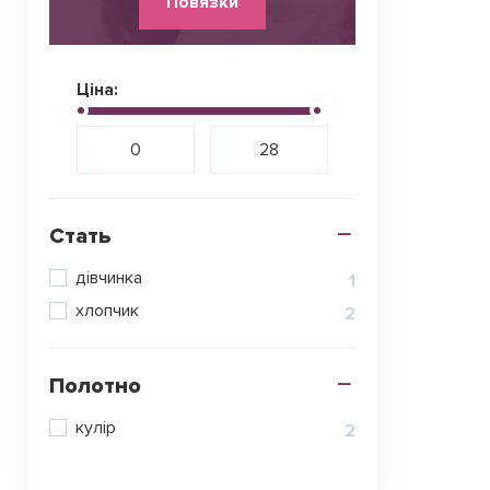
Повязки
Ціна:
Стать
дівчинка
1
хлопчик
2
Полотно
кулір
2