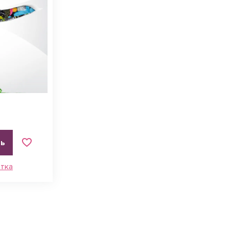
ть
етка