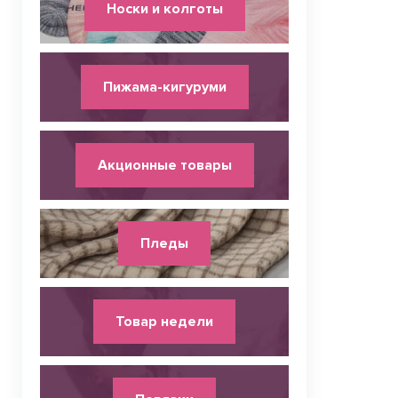
Носки и колготы
Пижама-кигуруми
Акционные товары
Пледы
Товар недели