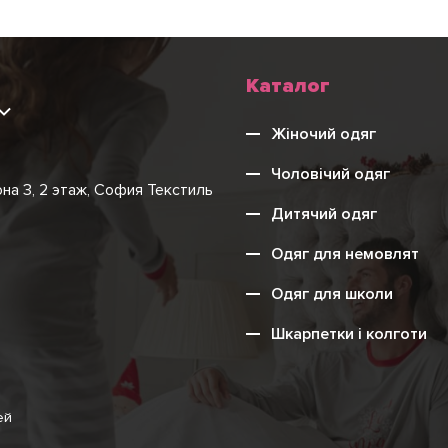
Каталог
9
Жіночий одяг
Чоловічий одяг
она 3, 2 этаж, София Текстиль
Дитячий одяг
Одяг для немовлят
Одяг для школи
Шкарпетки і колготи
ей