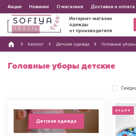
Основна
Акции
Новинки
О магазине
Доставка и оплата
навіґація
Интернет-магазин
одежды
от производителя
Каталог
Детская одежда
Головные уборы
Головные уборы детские
Скидк
АКЦИЯ
Детская одежда