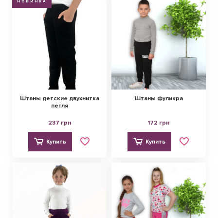
НОВИНКА
Обмен и возврат
Оптовикам
Контакты
Виктория
Пн-Пт: с 8.00 до 17.00
(097) 779 44 39
(097) 779 44 39
Штаны детские двухнитка
Штаны фуликра
петля
sofiyatextil@gmail.com
237 грн
172 грн
г. Горишние Плавни, ул. Строна 3, 2 этаж, София Текстиль
Купить
Купить