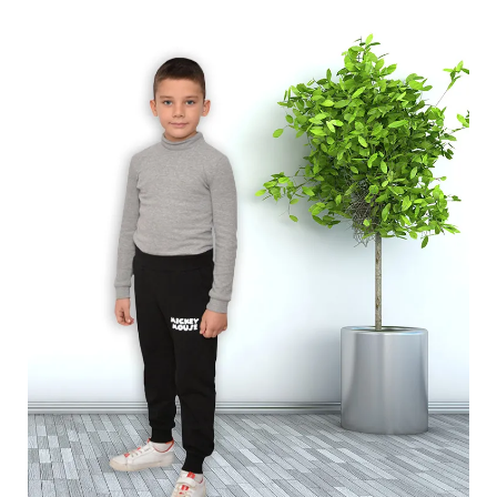
Обмен и возврат
Оптовикам
Контакты
Виктория
Пн-Пт: с 8.00 до 17.00
(097) 779 44 39
(097) 779 44 39
sofiyatextil@gmail.com
г. Горишние Плавни, ул. Строна 3, 2 этаж, София Текстиль