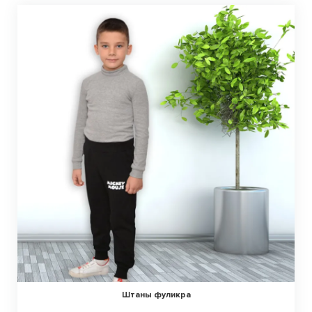
Штаны фуликра