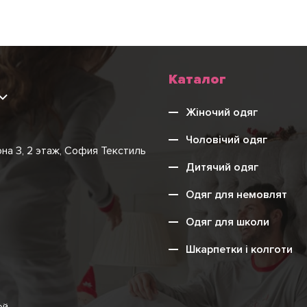
Каталог
9
Жіночий одяг
Чоловічий одяг
она 3, 2 этаж, София Текстиль
Дитячий одяг
Одяг для немовлят
Одяг для школи
Шкарпетки і колготи
ей