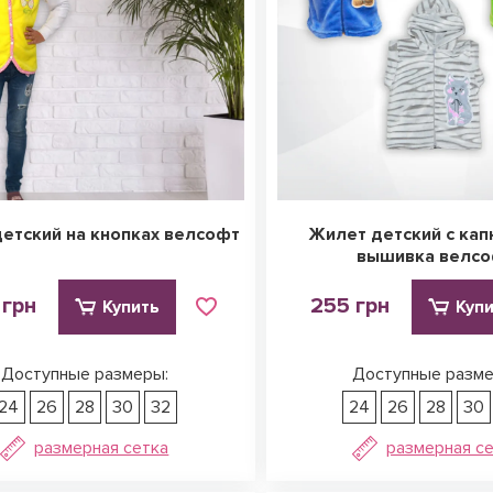
етский на кнопках велсофт
Жилет детский с ка
вышивка велс
 грн
255 грн
Купить
Куп
Доступные размеры:
Доступные разме
24
26
28
30
32
24
26
28
30
размерная сетка
размерная с