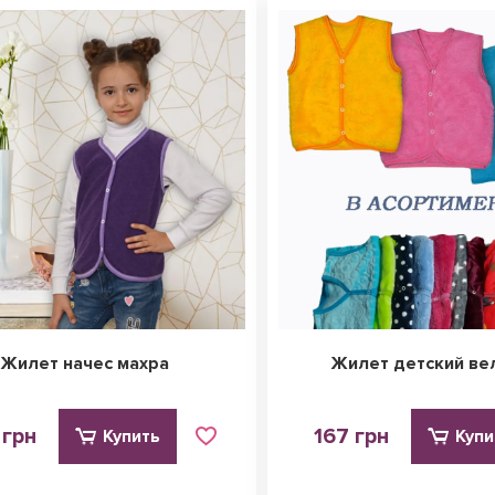
Жилет начес махра
Жилет детский ве
 грн
167 грн
Купить
Купи