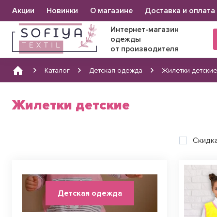
Основна
Акции
Новинки
О магазине
Доставка и оплата
навіґація
Интернет-магазин
одежды
от производителя
Каталог
Детская одежда
Жилетки детски
Жилетки детские
Скидк
Детская одежда