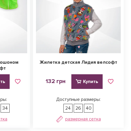
пюшоном
Жилетка детская Лидия велсофт
офт
132 грн
ить
Купить
ры:
Доступные размеры:
34
24
26
40
етка
размерная сетка