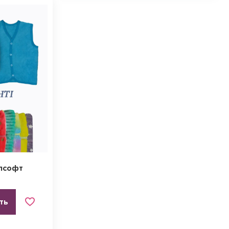
лсофт
ть