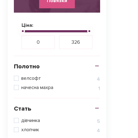
Повязки
Ціна:
Полотно
велсофт
4
начесна махра
1
Стать
дівчинка
5
хлопчик
4