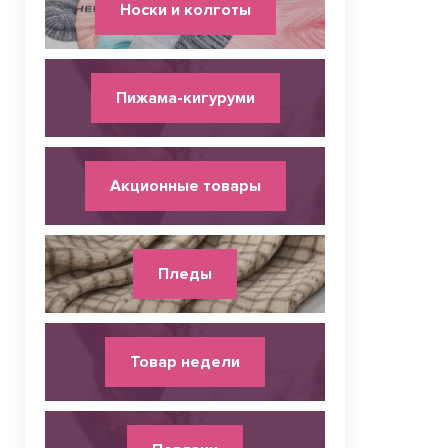
Носки и колготы
Пижама-кигуруми
Акционные товары
Пледы
Товар недели