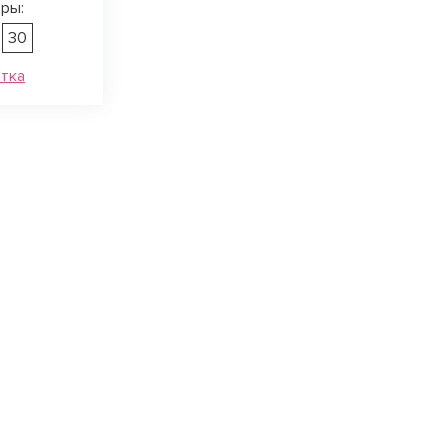
ры:
30
етка