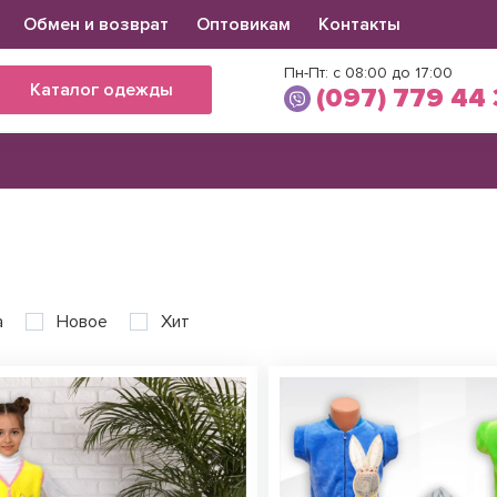
Обмен и возврат
Оптовикам
Контакты
Пн-Пт: с 08:00 до 17:00
Каталог одежды
(097) 779 44
е
Виктория
(097) 779 44 39
(066) 560 34 03
а
Новое
Хит