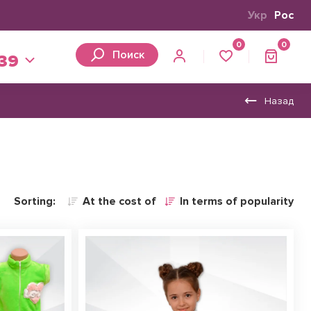
Укр
Рос
0
0
Поиск
 39
Назад
Sorting:
At the cost of
In terms of popularity