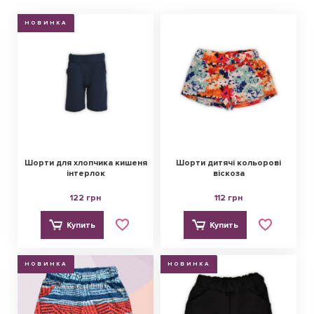
НОВИНКА
Обмен и возврат
Оптовикам
Контакты
Виктория
Пн-Пт: с 8.00 до 17.00
(097) 779 44 39
(097) 779 44 39
Шорти для хлопчика кишеня
Шорти дитячі кольорові
sofiyatextil@gmail.com
інтерлок
віскоза
г. Горишние Плавни, ул. Строна 3, 2 этаж, София Текстиль
122 грн
112 грн
Купить
Купить
НОВИНКА
НОВИНКА