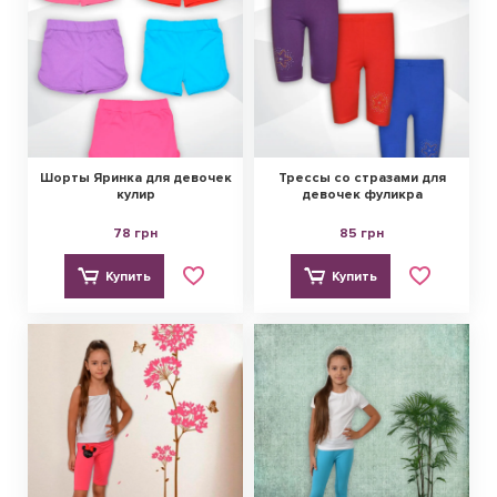
Шорты Яринка для девочек
Трессы со стразами для
кулир
девочек фуликра
78 грн
85 грн
Купить
Купить