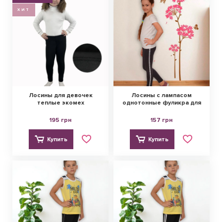
ХИТ
Лосины для девочек
Лосины с лампасом
теплые экомех
однотонные фуликра для
девочек
195 грн
157 грн
Купить
Купить