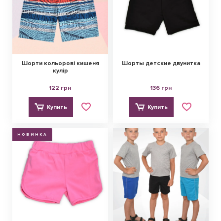
Шорти кольорові кишеня
Шорты детские двунитка
кулір
122 грн
136 грн
Купить
Купить
НОВИНКА