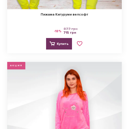
Пижама Кигуруми велсофт
877 грн
-18%
715 грн
Купить
АКЦИЯ