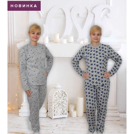
НОВИНКА
Обмен и возврат
Оптовикам
Контакты
Виктория
Пн-Пт: с 8.00 до 17.00
(097) 779 44 39
(097) 779 44 39
sofiyatextil@gmail.com
г. Горишние Плавни, ул. Строна 3, 2 этаж, София Текстиль