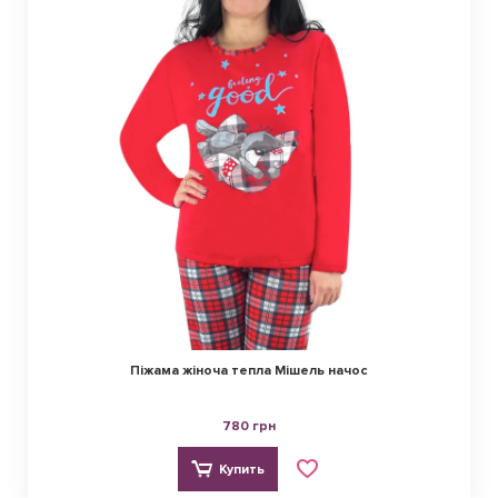
Піжама жіноча тепла Мішель начос
780 грн
Купить