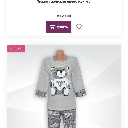
Пижама женская начес (футер)
562 грн
Купить
АКЦИЯ