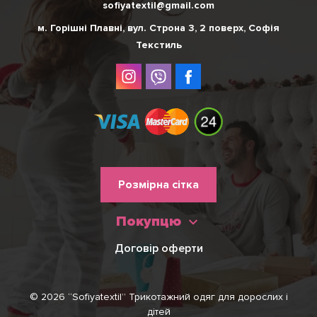
sofiyatextil@gmail.com
м. Горішні Плавні, вул. Строна 3, 2 поверх, Софія
Текстиль
Меню
Розмірна сітка
нижнього
Покупцю
колонтитулу
Договір оферти
© 2026 “Sofiyatextil” Трикотажний одяг для дорослих і
дітей