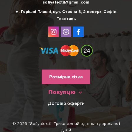
sofiyatextil@gmail.com
м. Горішні Плавні, вул. Строна 3, 2 поверх, Софія
Текстиль
Меню
Розмірна сітка
нижнього
Покупцю
колонтитулу
Договір оферти
© 2026 “Sofiyatextil” Трикотажний одяг для дорослих і
дітей