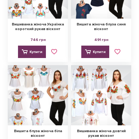
Вишиванка жіноча Українка
Вишита жіноча блуза синя
короткий рукав вісконт
вісконт
746 грн
491 грн
Купити
Купити
Вишита блуза жіноча біла
Вишиванка жіноча довгий
вісконт
рукав вісконт