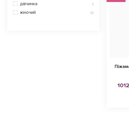
дівчинка
1
жіночий
11
Піжам
1012