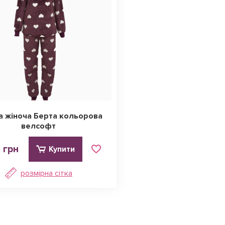
а жіноча Берта кольорова
велсофт
 грн
Купити
розмірна сітка