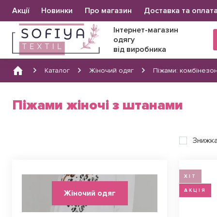
Основна
Акції
Новинки
Про магазин
Доставка та оплат
навіґація
Інтернет-магазин
одягу
від виробника
Каталог
Жіночий одяг
Піжами: комбінезон
Піжами жіночі з штанами
Знижк
ХІТ
АКЦІЯ
Жіночий одяг