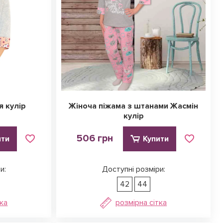
я кулір
Жіноча піжама з штанами Жасмін
кулір
506 грн
ити
Купити
и:
Доступні розміри:
42
44
тка
розмірна сітка