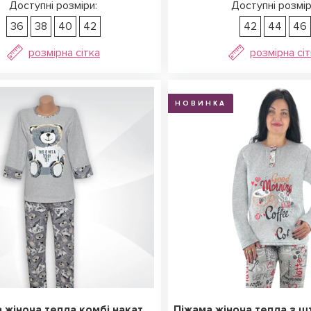
Доступні розміри:
Доступні розмір
36
38
40
42
42
44
46
розмірна сітка
розмірна сі
НОВИНКА
 жіноча тепла комбі накат
Піжама жіноча тепла з 