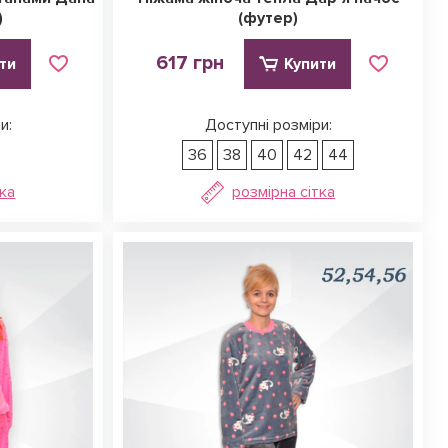
)
(футер)
617 грн
ти
Купити
и:
Доступні розміри:
36
38
40
42
44
тка
розмірна сітка