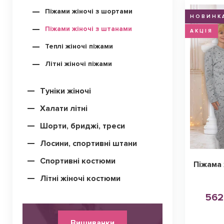
Піжами жіночі з шортами
НОВИНК
Піжами жіночі з штанами
АКЦІЯ
Теплі жіночі піжами
Літні жіночі піжами
Туніки жіночі
Халати літні
Шорти, бриджі, треси
Лосини, спортивні штани
Спортивні костюми
Піжама 
Літні жіночі костюми
562
Вишиванки