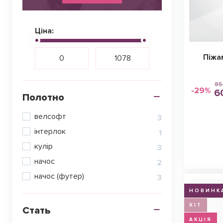
Ціна:
Піжа
85
-29%
6
Полотно
велсофт
3
інтерлок
1
кулір
3
начос
2
начос (футер)
3
НОВИНК
ХІТ
Стать
АКЦІЯ