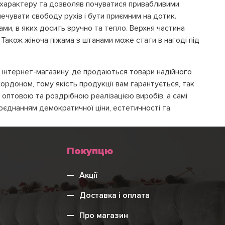
характеру та дозволяв почуватися привабливими.
ечувати свободу рухів і бути приємним на дотик.
и, в яких досить зручно та тепло. Верхня частина
Також жіноча піжама з штанами може стати в нагоді під
 інтернет-магазину, де продаються товари надійного
кордоном, тому якість продукції вам гарантується, так
 оптовою та роздрібною реалізацією виробів, а самі
оєднанням демократичної ціни, естетичності та
Меню
Покупцю
ні, але важко знайти дівчину, яка б відмовилась
нижнього
нами. Обов'язково купити побідне вбрання потрібно тим,
Акції
колонтитулу
Доставка і оплата
Про магазин