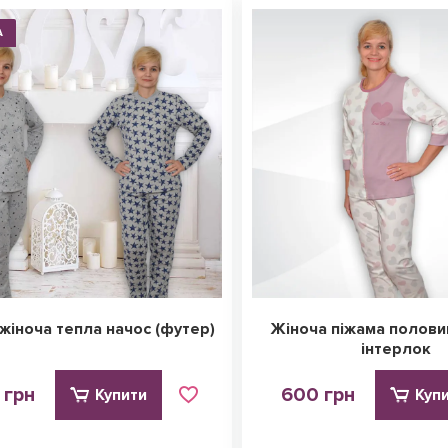
А
жіноча тепла начос (футер)
Жіноча піжама полови
інтерлок
 грн
600 грн
Купити
Куп