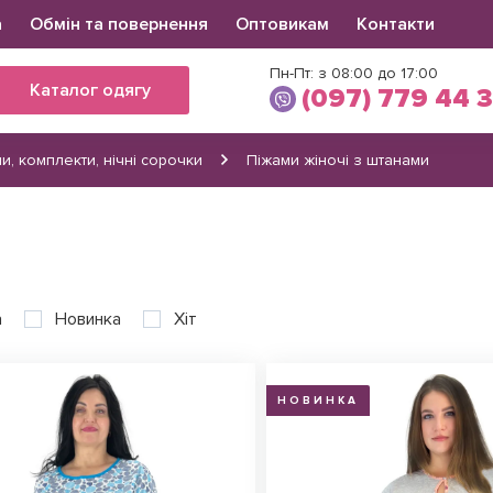
а
Обмін та повернення
Оптовикам
Контакти
Пн-Пт: з 08:00 до 17:00
Каталог одягу
(097) 779 44 
и, комплекти, нічні сорочки
Піжами жіночі з штанами
Вікторія
(097) 779 44 39
(066) 560 34 03
а
Новинка
Хіт
НОВИНКА