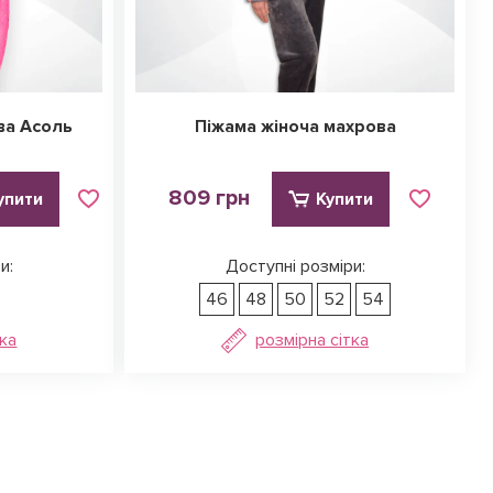
ва Асоль
Піжама жіноча махрова
809 грн
упити
Купити
и:
Доступні розміри:
46
48
50
52
54
тка
розмірна сітка