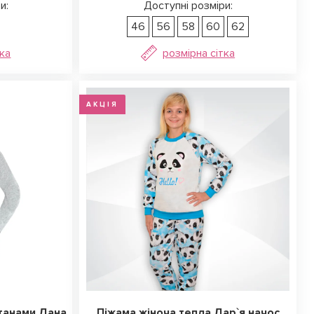
и:
Доступні розміри:
46
56
58
60
62
тка
розмірна сітка
АКЦІЯ
штанами Дана
Піжама жіноча тепла Дар`я начос