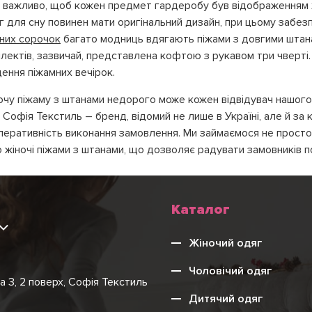
т важливо, щоб кожен предмет гардеробу був відображенням 
г для сну повинен мати оригінальний дизайн, при цьому забезп
чних сорочок
багато модниць вдягають піжами з довгими штанам
лектів, зазвичай, представлена кофтою з рукавом три чверті. 
ення піжамних вечірок.
очу піжаму з штанами недорого може кожен відвідувач нашого
 Софія Текстиль – бренд, відомий не лише в Україні, але й за 
оперативність виконання замовлення. Ми займаємося не просто
жіночі піжами з штанами, що дозволяє радувати замовників п
ті трикотажних виробів.
ідійде жіноча піжама з штанами?
Каталог
9
 щодо одягу у представниць прекрасної статі, звичайно ж, різ
ля себе або отримати в подарунок теплу жіночу піжаму з шта
Жіночий одяг
Чоловічий одяг
любляє тісний одяг;
на 3, 2 поверх, Софія Текстиль
 завжди виглядати жіночно;
Дитячий одяг