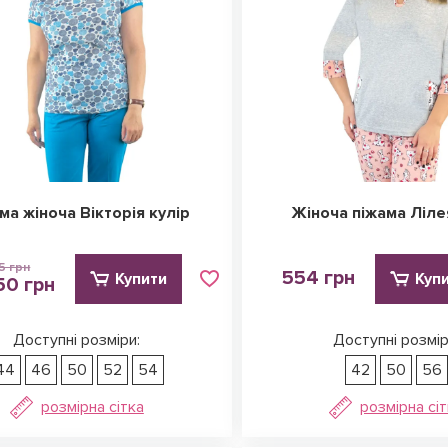
ма жіноча Вікторія кулір
Жіноча піжама Ліле
5 грн
554 грн
Купити
Куп
50 грн
Доступні розміри:
Доступні розмір
44
46
50
52
54
42
50
56
розмірна сітка
розмірна сі