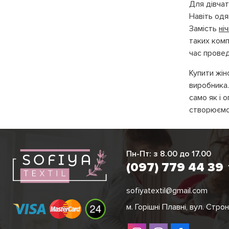
Для дівча
Навіть одя
Замість
ні
таких комп
час провед
Купити жін
виробника.
само як і 
Ірина
створюємо 
практичнос
Кому п
Вікторія
Пн-Пт: з 8.00 до 17.00
(097) 779 44 3
Вподобання
(097) 779 44 39
придбати д
хто:
sofiyatextil@gmail.com
не по
м. Горішні Плавні, вул. Стро
хоче