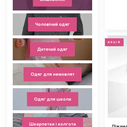
Чоловічий одяг
АКЦІЯ
Дитячий одяг
Одяг для немовлят
Одяг для школи
Шкарпетки і колготи
Піжама