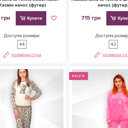
Жасмін начос (футер)
начос (футер
 грн
715 грн
Купити
Купи
Доступні розміри:
Доступні розмір
44
42
розмірна сітка
розмірна сі
АКЦІЯ