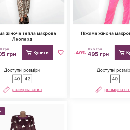
ма жіноча тепла махрова
Піжама жіноча махро
Леопард
0 грн
826 грн
Купити
К
-40%
05 грн
495 грн
Доступні розміри:
Доступні розмір
40
42
40
розмірна сітка
розмірна сі
А