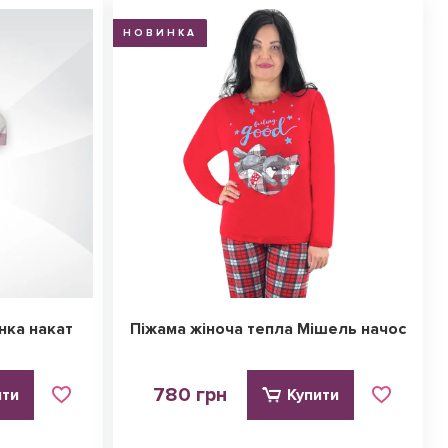
НОВИНКА
нка накат
Піжама жіноча тепла Мішель начос
780 грн
ити
Купити