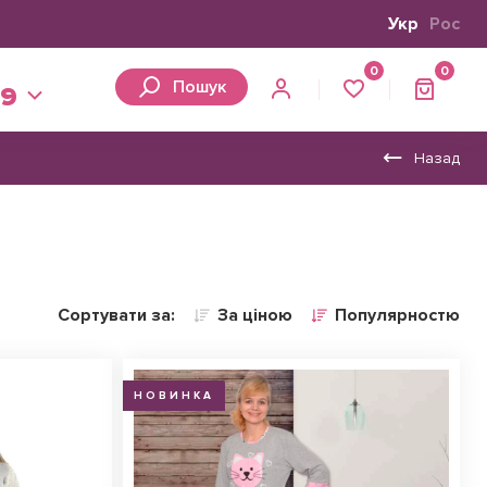
Укр
Рос
0
0
Пошук
39
Назад
Сортувати за:
За ціною
Популярностю
НОВИНКА