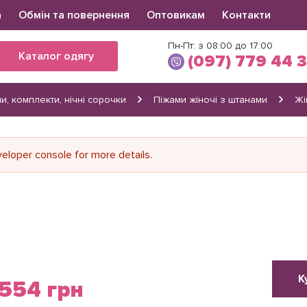
а
Обмін та повернення
Оптовикам
Контакти
Пн-Пт: з 08:00 до 17:00
Каталог одягу
(097) 779 44 
и, комплекти, нічні сорочки
Піжами жіночі з штанами
Жі
Вікторія
(097) 779 44 39
(066) 560 34 03
loper console for more details.
К
554 грн