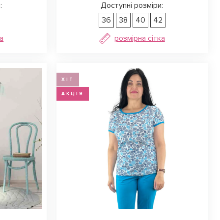
:
Доступні розміри:
36
38
40
42
а
розмірна сітка
ХІТ
АКЦІЯ