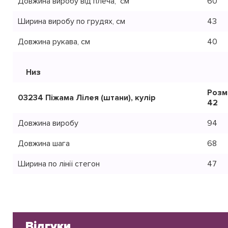
Довжина виробу від плеча, см
60
Ширина виробу по грудях, см
43
Довжина рукава, см
40
Низ
Розм
03234 Піжама Лілея (штани), кулір
42
Довжина виробу
94
Довжина шага
68
Ширина по лінії стегон
47
Відгуки