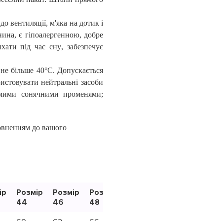
до вентиляції, м'яка на дотик і
нина,
є гіпоалергенн
ою
, добре
ихати під час сну
,
забезпечує
 не більше 40°C. Допускається
истовувати нейтральні засоби
ямими сонячними променями;
овненням до вашого
ір
Розмір
Розмір
Розмір
Розмір
Розмір
Розмі
44
46
48
50
52
54