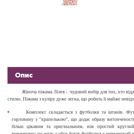
Опис
Жіноча піжама Лілея - чудовий вибір для тих, хто від
стилю. Піжама з куліру дуже легка, що робить її майже невідч
Комплект складається з футболки та штанів. Фу
горловину з
"
к
рапельк
ою
"
, що
додає образу витонченості
більш цікавим та оригінальним, ніж простий кругли
манжетами; по низу з обох боків футболки є невеличкий 