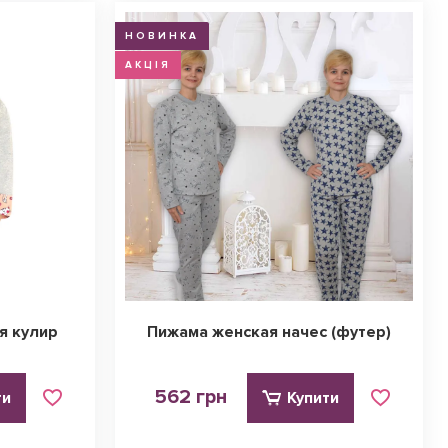
НОВИНКА
АКЦІЯ
я кулир
Пижама женская начес (футер)
562 грн
ти
Купити