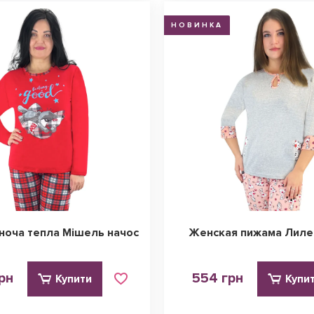
НОВИНКА
ноча тепла Мішель начос
Женская пижама Лиле
рн
554 грн
Купити
Купи