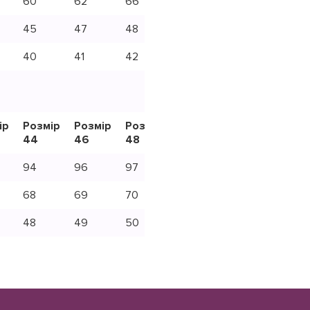
60
62
66
67
72
74
45
47
48
51
52
55
40
41
42
43
45
45
ір
Розмір
Розмір
Розмір
Розмір
Розмір
Розмі
44
46
48
50
52
54
94
96
97
99
101
102
68
69
70
72
73
73
48
49
50
51
54
56