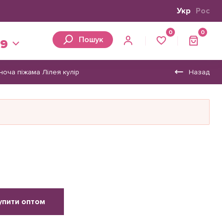
Укр
Рос
0
0
Пошук
39
ноча піжама Лілея кулір
Назад
упити оптом