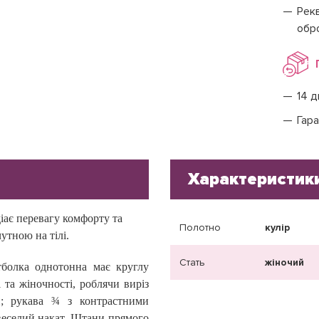
Рекв
обр
14 д
Гара
Характеристик
діає перевагу комфорту та
Полотно
кулір
утною на тілі.
Стать
жіночий
тболка однотонна має круглу
 та жіночності, роблячи виріз
й
; р
укава ¾ з контрастними
веселий накат. Штани прямого