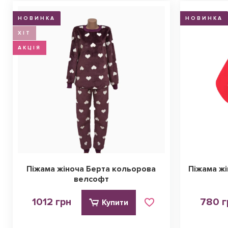
НОВИНКА
НОВИНКА
ХІТ
АКЦІЯ
Піжама жіноча Берта кольорова
Піжама жі
велсофт
1012 грн
780 г
Купити