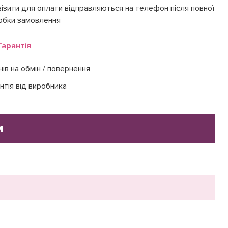
ізити для оплати відправляються на телефон після повної
обки замовлення
Гарантія
нів на обмін / повернення
нтія від виробника
и