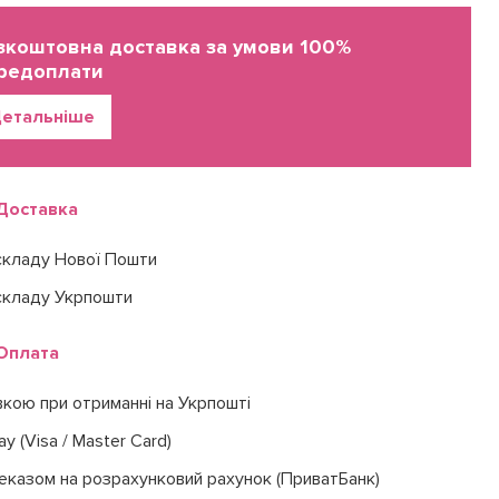
зкоштовна доставка за умови 100%
редоплати
етальніше
Доставка
складу Нової Пошти
складу Укрпошти
Оплата
вкою при отриманні на Укрпошті
ay (Visa / Master Card)
еказом на розрахунковий рахунок (ПриватБанк)