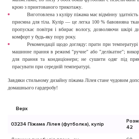
крою з принтованого трикотажу
.
Виготовлена з куліру піжама має відмінну здатність 
приємна для тіла.
Кулір — це легка
100 %
бавовняна тка
пропускає повітря і вбирає вологу, дозволяючи шкірі д
комфорт у будь-яку пору року.
Рекомендації щодо догляду: прати при температурі
машинне прання в режимі "ручне" або "делікатне"; викор
для прання та кондиціонери; не сушити одяг під пр
прасувати при середній температурі.
Завдяки стильному дизайну піжама Лілея стане чудовим доп
домашнього гардеробу!
Верх
Розм
03234 Піжама Лілея (футболка), кулір
42