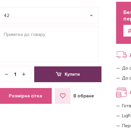
Бе
42
пе
Д
До 
Купити
До 
Розмірна сітка
В обране
Готі
LiqP
Пер