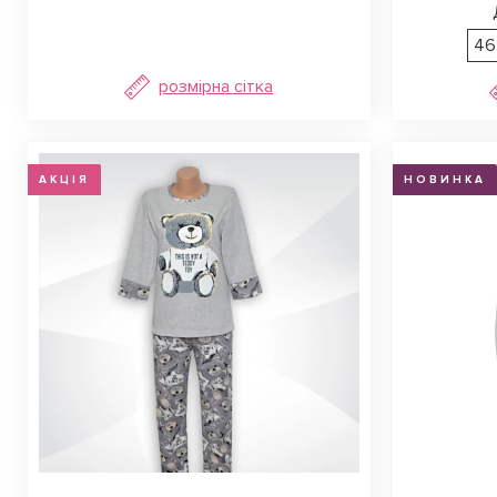
46
розмірна сітка
АКЦІЯ
НОВИНКА