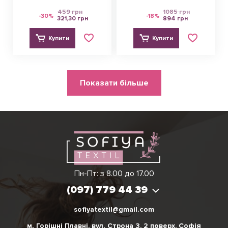
велсофт
459 грн
1085 грн
-30%
-18%
321,30 грн
894 грн
Купити
Купити
Розбивка
Показати більше
на
сторінки
Ірина
Вікторія
Пн-Пт: з 8.00 до 17.00
(097) 779 44 39
(097) 779 44 39
sofiyatextil@gmail.com
м. Горішні Плавні, вул. Строна 3, 2 поверх, Софія