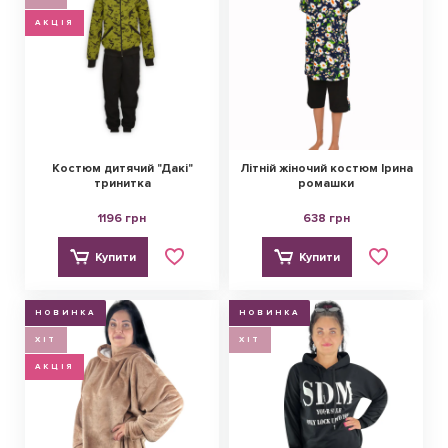
АКЦІЯ
Костюм дитячий "Дакі"
Літній жіночий костюм Ірина
тринитка
ромашки
1196 грн
638 грн
Купити
Купити
НОВИНКА
НОВИНКА
ХІТ
ХІТ
АКЦІЯ