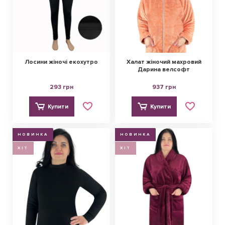
Лосини жіночі екохутро
Халат жіночий махровий
Дарина велсофт
293 грн
937 грн
Купити
Купити
НОВИНКА
НОВИНКА
ХІТ
ХІТ