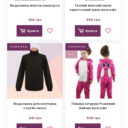
Водолазка жіноча кашкорсе
Теплий жіночий халат
однотонний шаль велсофт
414 грн
925 грн
Купити
Купити
НОВИНКА
НОВИНКА
ХІТ
Водолазка для хлопчика
Піжама кігурумі Рожевий
стрейч начос
Зайчик велсофт
241 грн
639 грн