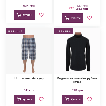
534 грн
327 грн
-26%
242 грн
Купити
Купити
НОВИНКА
НОВИНКА
Шорти чоловічі кулір
Водолазка чоловіча рубчик
начос
341 грн
528 грн
Купити
Купити