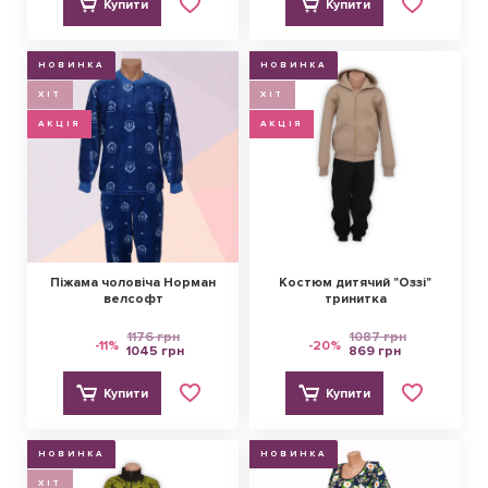
Купити
Купити
НОВИНКА
НОВИНКА
ХІТ
ХІТ
АКЦІЯ
АКЦІЯ
Піжама чоловіча Норман
Костюм дитячий "Оззі"
велсофт
тринитка
1176 грн
1087 грн
-11%
-20%
1045 грн
869 грн
Купити
Купити
НОВИНКА
НОВИНКА
ХІТ