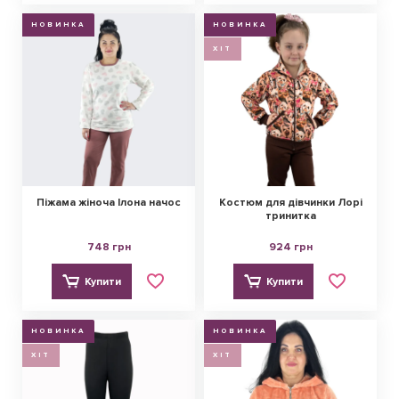
НОВИНКА
НОВИНКА
ХІТ
Піжама жіноча Ілона начос
Костюм для дівчинки Лорі
тринитка
748 грн
924 грн
Купити
Купити
НОВИНКА
НОВИНКА
ХІТ
ХІТ