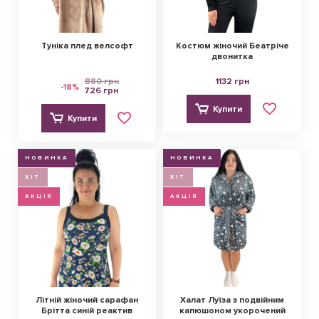
Туніка плед велсофт
Костюм жіночий Беатріче
двонитка
880 грн
1132 грн
-18%
726 грн
Купити
Купити
НОВИНКА
НОВИНКА
ХІТ
ХІТ
АКЦІЯ
АКЦІЯ
Літній жіночий сарафан
Халат Луїза з подвійним
Брітта синій реактив
капюшоном укорочений