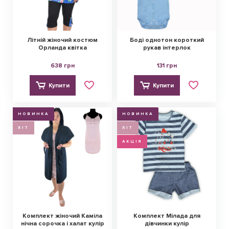
Літній жіночий костюм
Боді однотон короткий
Орланда квітка
рукав інтерлок
638 грн
131 грн
Купити
Купити
НОВИНКА
НОВИНКА
ХІТ
ХІТ
АКЦІЯ
Комплект жіночий Каміла
Комплект Мілада для
нічна сорочка і халат кулір
дівчинки кулір