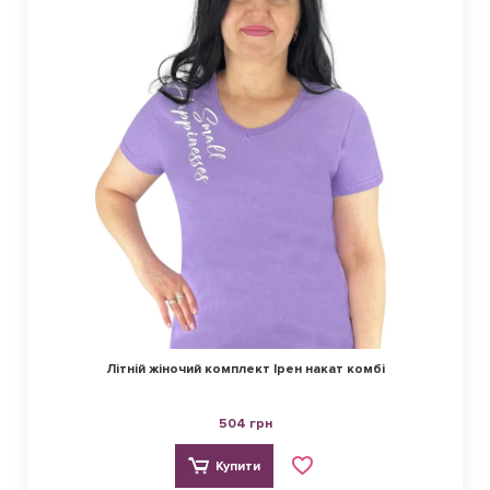
Літній жіночий комплект Ірен накат комбі
504 грн
Купити