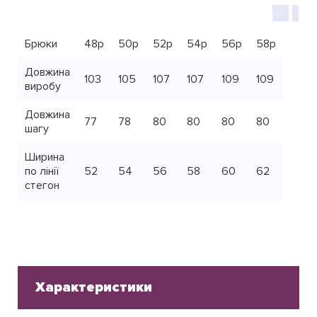
Брюки
48р
50р
52р
54р
56р
58р
Довжина
103
105
107
107
109
109
виробу
Довжина
77
78
80
80
80
80
шагу
Ширина
по лінії
52
54
56
58
60
62
стегон
Характеристики