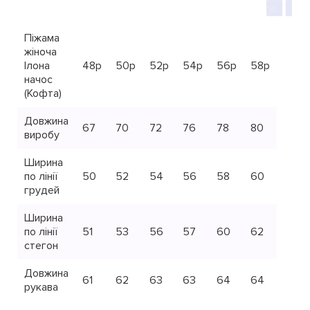
Піжама
жіноча
Ілона
48р
50р
52р
54р
56р
58р
начос
(Кофта)
Довжина
67
70
72
76
78
80
виробу
Ширина
по лінії
50
52
54
56
58
60
грудей
Ширина
по лінії
51
53
56
57
60
62
стегон
Довжина
61
62
63
63
64
64
рукава