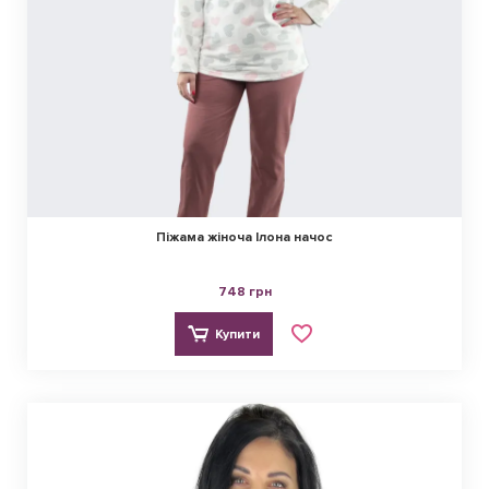
Піжама жіноча Ілона начос
748 грн
Купити