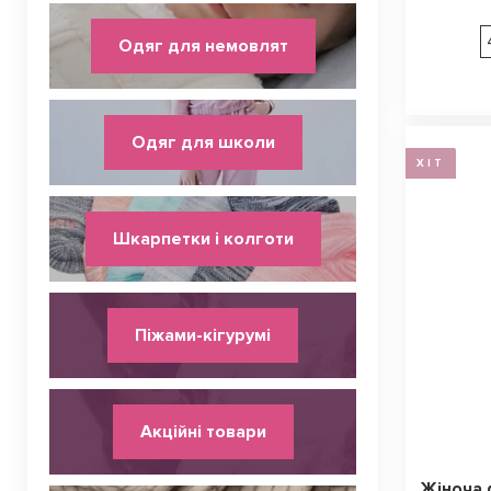
Одяг для немовлят
Одяг для школи
ХІТ
Шкарпетки і колготи
Піжами-кігурумі
Акційні товари
Жіноча 