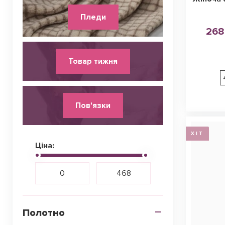
Пледи
268
Товар тижня
Пов'язки
ХІТ
Ціна:
Полотно