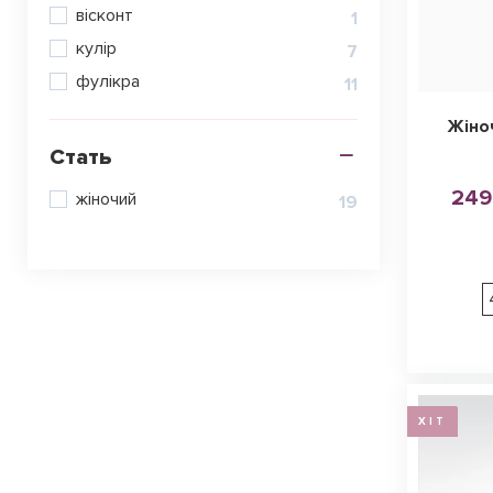
вісконт
1
кулір
7
фулікра
11
Жіно
Стать
249
жіночий
19
ХІТ