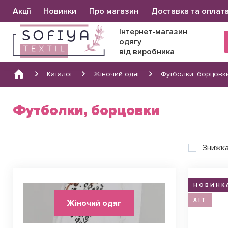
Основна
Акції
Новинки
Про магазин
Доставка та оплат
навіґація
Інтернет-магазин
одягу
від виробника
Каталог
Жіночий одяг
Футболки, борцовк
Футболки, борцовки
Знижк
НОВИНК
ХІТ
Жіночий одяг