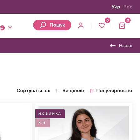
Укр
Рос
0
0
Пошук
39
Назад
Сортувати за:
За ціною
Популярностю
НОВИНКА
ХІТ