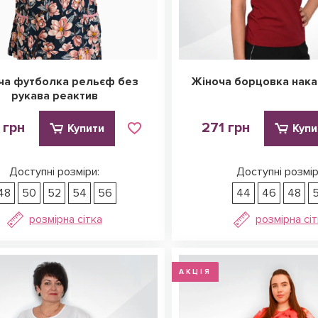
ча футболка рельєф без
Жіноча борцовка нака
рукава реактив
 грн
271 грн
Купити
Купи
Доступні розміри:
Доступні розмір
48
50
52
54
56
44
46
48
розмірна сітка
розмірна сі
АКЦІЯ