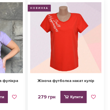
НОВИНКА
а фулікра
Жіноча футболка накат кулір
279 грн
ти
Купити