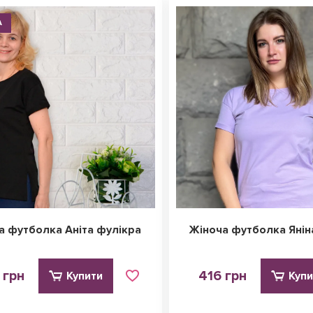
А
а футболка Аніта фулікра
Жіноча футболка Янін
 грн
416 грн
Купити
Купи