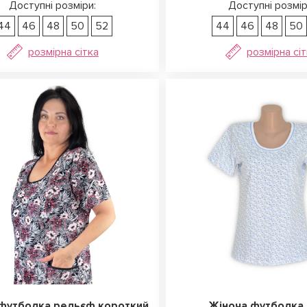
Доступні розміри:
Доступні розмір
44
46
48
50
52
44
46
48
50
розмірна сітка
розмірна сі
футболка рельєф короткий
Жіноча футболка 