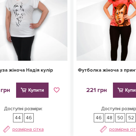
уза жіноча Надія кулір
Футболка жіноча з прин
 грн
221 грн
Купити
Купи
Доступні розміри:
Доступні розмір
44
46
46
48
50
52
розмірна сітка
розмірна сі