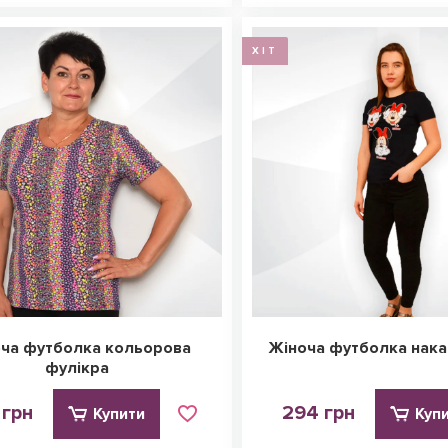
ХІТ
ча футболка кольорова
Жіноча футболка нака
фулікра
 грн
294 грн
Купити
Куп