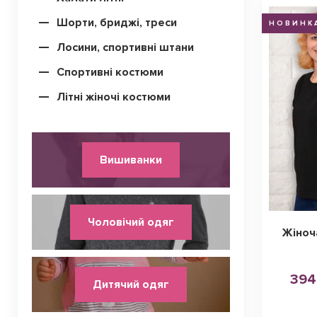
Шорти, бриджі, треси
НОВИНК
Лосини, спортивні штани
Спортивні костюми
Літні жіночі костюми
Вишиванки
Чоловічий одяг
Жіноч
394
Дитячий одяг