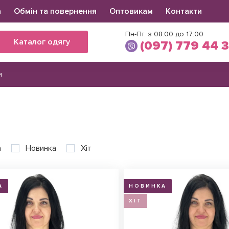
а
Обмін та повернення
Оптовикам
Контакти
Пн-Пт: з 08:00 до 17:00
Каталог одягу
(097) 779 44 
и
Вікторія
(097) 779 44 39
(066) 560 34 03
а
Новинка
Хіт
А
НОВИНКА
ХІТ