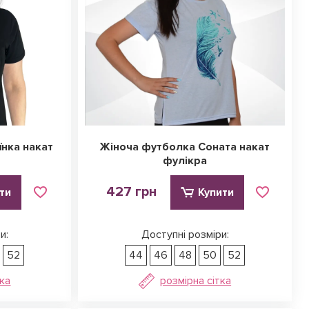
нка накат
Жіноча футболка Соната накат
фулікра
427 грн
ти
Купити
и:
Доступні розміри:
52
44
46
48
50
52
тка
розмірна сітка