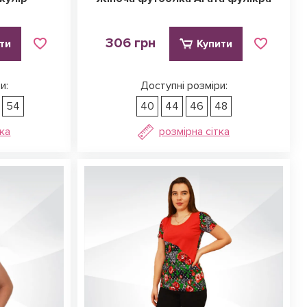
306 грн
ти
Купити
и:
Доступні розміри:
54
40
44
46
48
тка
розмірна сітка