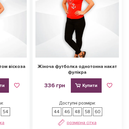
том віскоза
Жіноча футболка однотонна накат
фулікра
336 грн
ти
Купити
и:
Доступні розміри:
54
44
46
48
58
60
тка
розмірна сітка