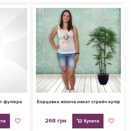
т фулікра
Борцовка жіноча накат стрейч кулір
268 грн
ити
Купити