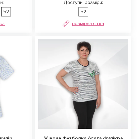
и:
Доступні розміри:
52
52
тка
розмірна сітка
кулір
Жіноча футболка Агата фулікра