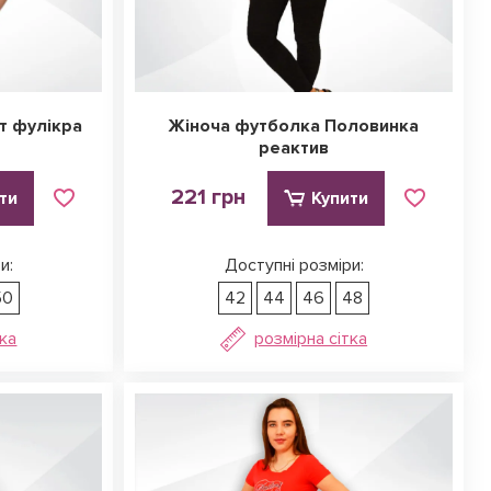
т фулікра
Жіноча футболка Половинка
реактив
221 грн
ти
Купити
и:
Доступні розміри:
50
42
44
46
48
тка
розмірна сітка