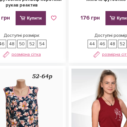
рукав реактив
 грн
176 грн
Купити
Купи
Доступні розміри:
Доступні розмір
46
48
50
52
54
44
46
48
52
розмірна сітка
розмірна сі