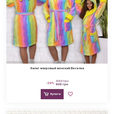
Халат махровый женский Веселка
849 грн
-29%
605 грн
Купити