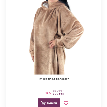
Туніка плед велсофт
880 грн
-18%
726 грн
Купити