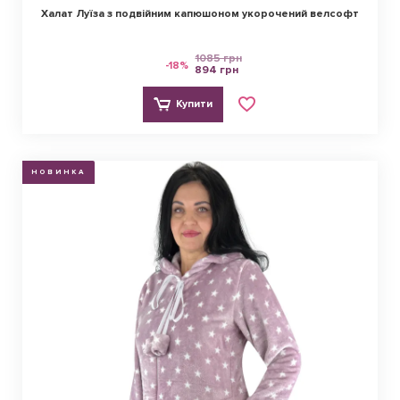
Халат Луїза з подвійним капюшоном укорочений велсофт
1085 грн
-18%
894 грн
Купити
НОВИНКА