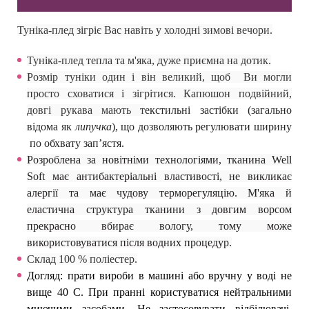
Туніка-плед зігріє Вас навіть у холодні зимові вечори.
Туніка-плед тепла та м'яка, дуже приємна на дотик.
Розмір туніки один і він великий, щоб Ви могли
просто сховатися і зігрітися.
Капюшон подвійний,
довгі рукава мають т
екстильн
і
застібк
и
(загально
відома як
липучка
)
, що дозволяють регулювати ширину
по обхвату зап’ястя.
Розроблена за новітніми технологіями, тканина Well
Soft має антибактеріальні властивості, не викликає
алергії та має чудову терморегуляцію.
М'яка й
еластична структура тканини з довгим ворсом
прекрасно вбирає вологу, тому може
використовуватися після водних процедур.
Склад 100 % поліестер.
Догляд: прати вироби в машині або вручну
у
воді не
вище
4
0 С. При пранні користуватися нейтральними
миючими засобами. Не застосовувати відбілювачі.