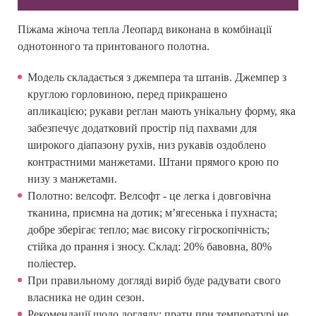
Піжама жіноча тепла Леопард виконана в комбінації
однотонного та принтованого полотна.
Модель складається з джемпера та штанів. Джемпер з
круглою горловиною, перед прикрашено
апликацією; рукави реглан мають унікальну форму, яка
забезпечує додатковий простір під пахвами для
широкого діапазону рухів, низ рукавів оздоблено
контрастними манжетами. Штани прямого крою по
низу з манжетами.
Полотно: велсофт.
Велсофт - це легка і довговічна
тканина, приємна на дотик; м’ягесенька і пухнаста;
добре зберігає тепло; має високу гігроскопічність;
стійка до прання і зносу. Склад: 20% бавовна, 80%
поліестер.
При правильному догляді виріб буде радувати свого
власника не один сезон.
Рекомендації щодо догляду: прати при температурі не