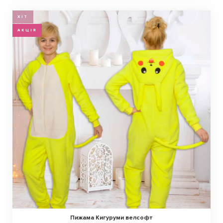
ХІТ
АКЦІЯ
Пижама Кигуруми велсофт