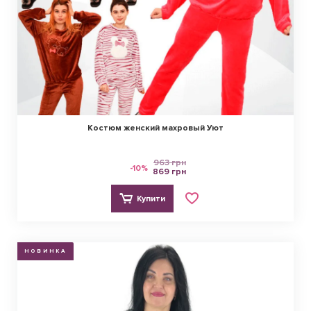
Костюм женский махровый Уют
963 грн
-10%
869 грн
Купити
НОВИНКА