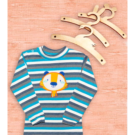
Обмен и возврат
Оптовикам
Контакты
Виктория
Пн-Пт: с 8.00 до 17.00
(097) 779 44 39
(097) 779 44 39
sofiyatextil@gmail.com
г. Горишние Плавни, ул. Строна 3, 2 этаж, София Текстиль