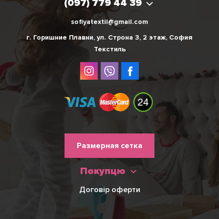
(097) 779 44 39
sofiyatextil@gmail.com
г. Горишние Плавни, ул. Строна 3, 2 этаж, София
Текстиль
Меню
Размерная сетка
нижнього
Покупцю
колонтитулу
Договір оферти