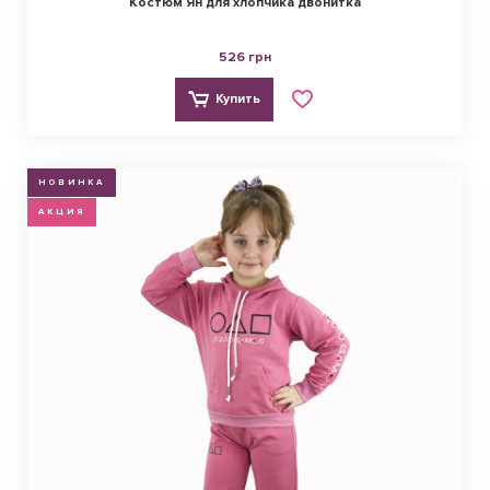
Костюм Ян для хлопчика двонитка
526 грн
Купить
НОВИНКА
АКЦИЯ