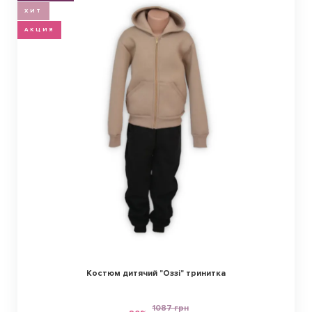
ХИТ
АКЦИЯ
Костюм дитячий "Оззі" тринитка
1087 грн