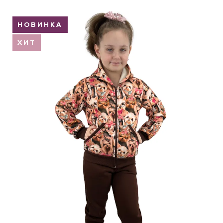
Обмен и возврат
НОВИНКА
Оптовикам
ХИТ
Контакты
Виктория
Пн-Пт: с 8.00 до 17.00
(097) 779 44 39
(097) 779 44 39
sofiyatextil@gmail.com
г. Горишние Плавни, ул. Строна 3, 2 этаж, София Текстиль