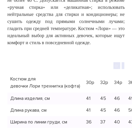
не более 40°C. Допускается машинная стирка в режиме
«ручная стирка» или «деликатная»; использовать
нейтральные средства для стирки и кондиционеры; не
сушить одежду под прямыми солнечными лучами;
гладить при средней температуре.
Костюм «Лори» — это
идеальный выбор для активных девочек, которые ищут
комфорт и стиль в повседневной одежде.
Костюм для
30р
32р
34р
3
девочки Лори трехнитка (кофта)
Длина изделия, см
41
45
46
4
Длина рукава, см
41
45
46
5
Ширина по линии груди, см
36
37
40
4