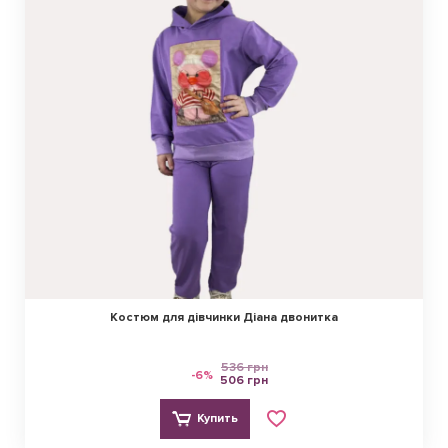
Костюм для дівчинки Діана двонитка
536 грн
-6%
506 грн
Купить