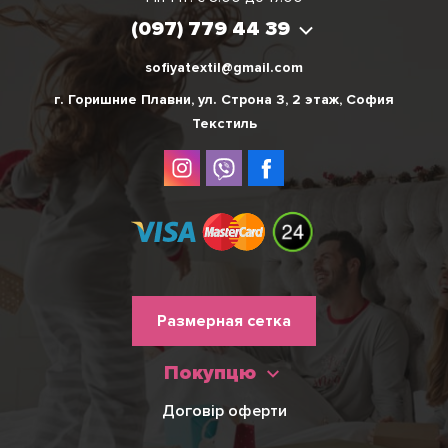
(097) 779 44 39
(097) 779 44 39
sofiyatextil@gmail.com
г. Горишние Плавни, ул. Строна 3, 2 этаж, София
Текстиль
Меню
Размерная сетка
нижнього
Покупцю
колонтитулу
Договір оферти