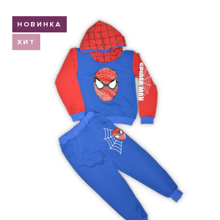
Обмен и возврат
НОВИНКА
Оптовикам
ХИТ
Контакты
Виктория
Пн-Пт: с 8.00 до 17.00
(097) 779 44 39
(097) 779 44 39
sofiyatextil@gmail.com
г. Горишние Плавни, ул. Строна 3, 2 этаж, София Текстиль