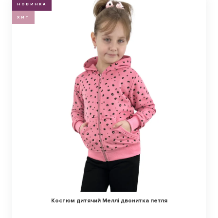
НОВИНКА
ХИТ
Костюм дитячий Меллі двонитка петля