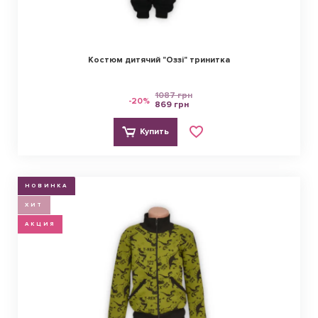
Костюм дитячий "Оззі" тринитка
1087 грн
-20%
869 грн
Купить
НОВИНКА
ХИТ
АКЦИЯ