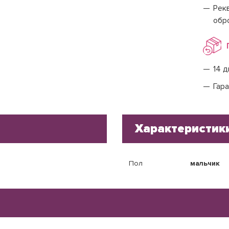
Рекв
обр
14 д
Гара
Характеристик
Пол
мальчик