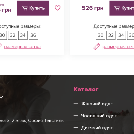
рн
526 грн
Купить
Купи
 грн
оступные размеры:
Доступные размер
30
32
34
36
30
32
34
3
размерная сетка
размерная се
Каталог
9
Жіночий одяг
Чоловічий одяг
она 3, 2 этаж, София Текстиль
Дитячий одяг