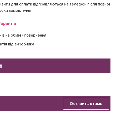
ізити для оплати відправляються на телефон після повної
обки замовлення
Гарантія
нів на обмін / повернення
нтія від виробника
и
Оставить отзыв