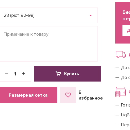
Бе
28 (ріст 92-98)
пе
Д
До 
Купить
До 
В
Размерная сетка
избранное
Готі
LiqP
Пер