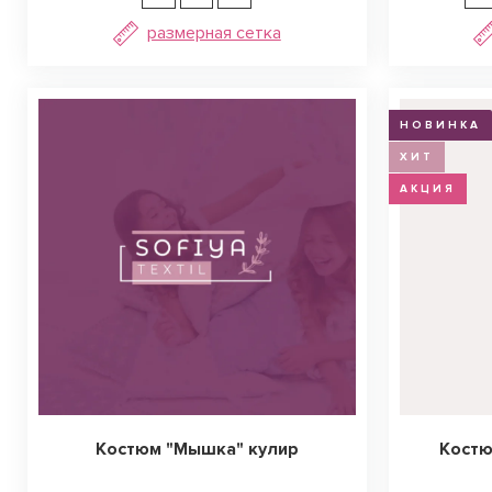
размерная сетка
НОВИНКА
ХИТ
АКЦИЯ
Костюм "Мышка" кулир
Костю