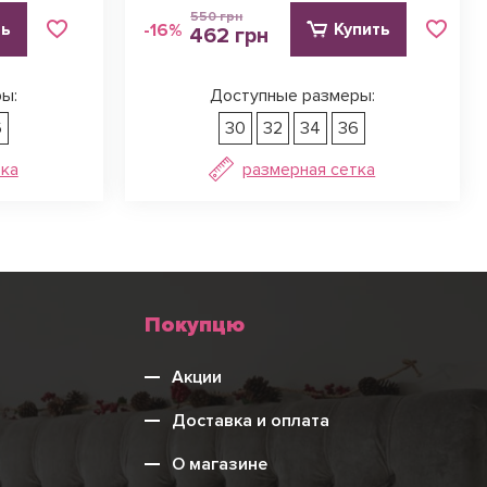
550 грн
ть
Купить
-16%
462 грн
ы:
Доступные размеры:
6
30
32
34
36
тка
размерная сетка
Меню
Покупцю
нижнього
Акции
колонтитулу
Доставка и оплата
О магазине