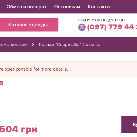
Обмен и возврат
Оптовикам
Контакты
Пн-Пт: с 08:00 до 17:00
Каталог одежды
(097) 779 44
тюмы детские
Костюм "Спортлайф" 2-х нитка
Виктория
(097) 779 44 39
(066) 560 34 03
loper console for more details.
а
К
504 грн