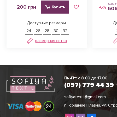
536 г
200 грн
Купить
-6%
506
Доступные размеры:
Д
24
26
28
30
32
размерная сетка
Виктория
Пн-Пт: с 8.00 до 17.00
(097) 779 44 3
(097) 779 44 39
sofiyatextil@gmail.com
г. Горишние Плавни, ул. Стр