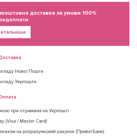
зкоштовна доставка за умови 100%
редоплати
етальніше
Доставка
складу Нової Пошти
складу Укрпошти
Оплата
вкою при отриманні на Укрпошті
ay (Visa / Master Card)
еказом на розрахунковий рахунок (ПриватБанк)