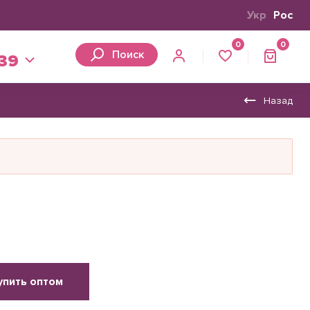
Укр
Рос
0
0
Поиск
 39
Назад
упить оптом