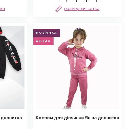
тка
размерная сетка
НОВИНКА
АКЦИЯ
 двонитка
Костюм для дівчинки Яніна двонитка