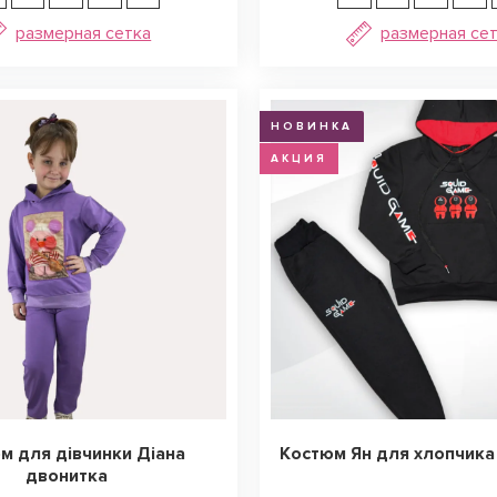
размерная сетка
размерная се
НОВИНКА
АКЦИЯ
м для дівчинки Діана
Костюм Ян для хлопчика
двонитка