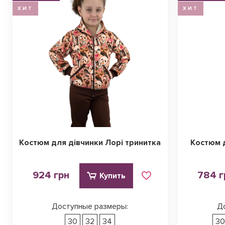
ХИТ
ХИТ
Костюм для дівчинки Лорі тринитка
Костюм 
924 грн
784 г
Купить
Доступные размеры:
Д
30
32
34
3