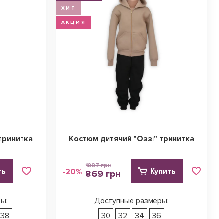
ХИТ
АКЦИЯ
тринитка
Костюм дитячий "Оззі" тринитка
1087 грн
ть
Купить
-20%
869 грн
ы:
Доступные размеры:
38
30
32
34
36