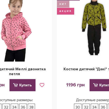
ХИТ
АКЦИЯ
дитячий Меллі двонитка
Костюм дитячий "Дакі" 
петля
рн
1196 грн
Купить
Купи
оступные размеры:
Доступные размер
0
32
34
36
38
30
32
34
36