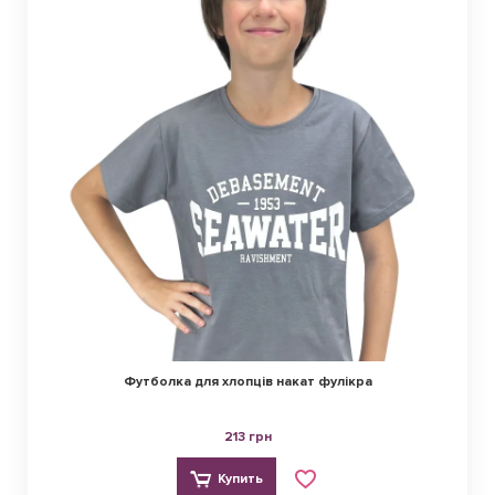
Футболка для хлопців накат фулікра
213 грн
Купить