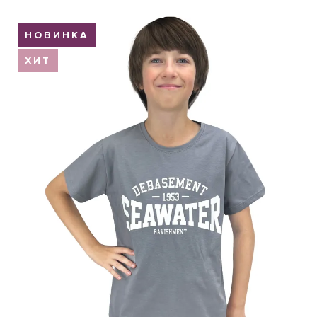
Обмен и возврат
НОВИНКА
Оптовикам
ХИТ
Контакты
Виктория
Пн-Пт: с 8.00 до 17.00
(097) 779 44 39
(097) 779 44 39
sofiyatextil@gmail.com
г. Горишние Плавни, ул. Строна 3, 2 этаж, София Текстиль