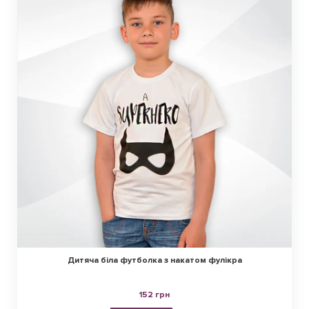
Дитяча біла футболка з накатом фулікра
152 грн