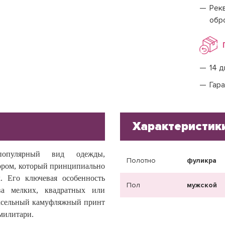
Рекв
обр
14 д
Гара
Характеристик
опулярный вид одежды,
Полотно
фуликра
ором, который принципиально
. Его ключевая особенность
Пол
мужской
ва мелких, квадратных или
иксельный камуфляжный принт
милитари.