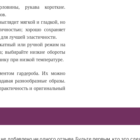
ловины, рукава короткие.
ов.
выглядит мягкой и гладкой, но
тичностью; хорошо сохраняет
 для лучшей эластичности.
ликатный или ручной режим на
а; выбирайте низкие обороты
анку при низкой температуре.
ментом гардероба. Их можно
давая разнообразные образы.
 практичность и оригинальный
не добавлено ни одного отзыва. Будьте первым, кто это сде