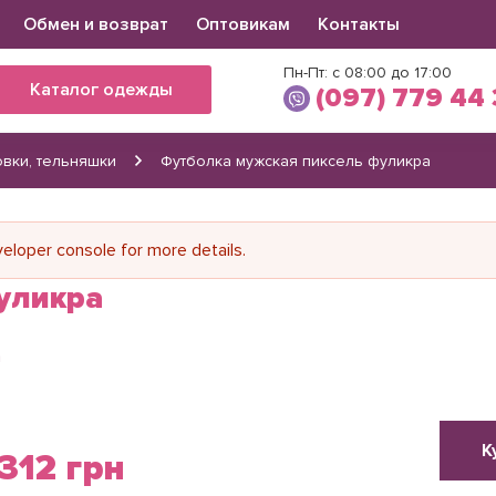
Обмен и возврат
Оптовикам
Контакты
Пн-Пт: с 08:00 до 17:00
Каталог одежды
(097) 779 44
овки, тельняшки
Футболка мужская пиксель фуликра
Виктория
(097) 779 44 39
(066) 560 34 03
loper console for more details.
уликра
а
К
312 грн