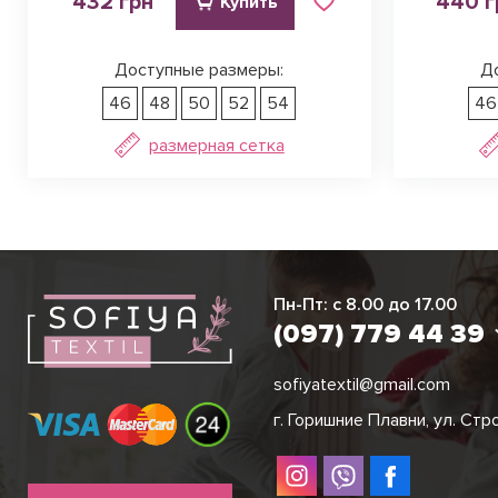
432 грн
440 г
Купить
Доступные размеры:
Д
46
48
50
52
54
46
размерная сетка
Виктория
Пн-Пт: с 8.00 до 17.00
(097) 779 44 3
(097) 779 44 39
sofiyatextil@gmail.com
г. Горишние Плавни, ул. Стр