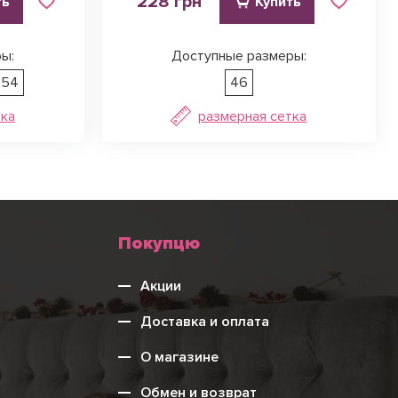
228 грн
ть
Купить
ы:
Доступные размеры:
54
46
тка
размерная сетка
Меню
Покупцю
нижнього
Акции
колонтитулу
Доставка и оплата
О магазине
Обмен и возврат