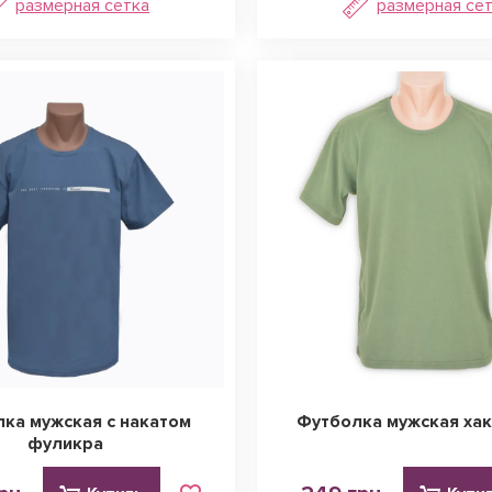
размерная сетка
размерная се
ка мужская с накатом
Футболка мужская хак
фуликра