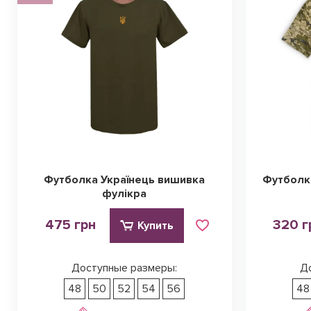
Футболка Українець вишивка
Футболка
фулікра
475 грн
320 г
Купить
Доступные размеры:
Д
48
50
52
54
56
48