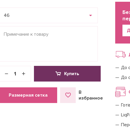
Бе
46
пе
Д
До 
Купить
До 
В
Размерная сетка
избранное
Готі
LiqP
Пер