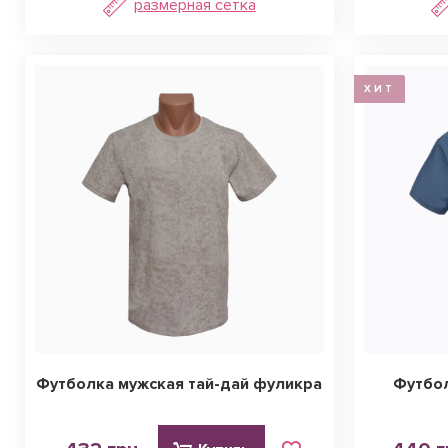
размерная сетка
ХИТ
Футболка мужская тай-дай фуликра
Футбол