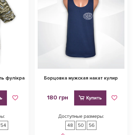
ль фулікра
Борцовка мужская накат кулир
180 грн
ь
Купить
ы:
Доступные размеры:
54
48
50
56