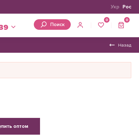
Укр
Рос
0
0
Поиск
 39
Назад
упить оптом