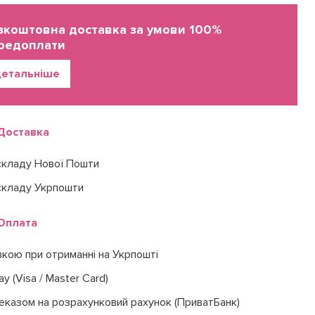
зкоштовна доставка за умови 100%
редоплати
етальніше
Доставка
складу Нової Пошти
складу Укрпошти
Оплата
вкою при отриманні на Укрпошті
ay (Visa / Master Card)
еказом на розрахунковий рахунок (ПриватБанк)