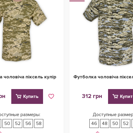
 чоловіча піксель кулір
Футболка чоловіча піксе
рн
312 грн
Купить
Купит
оступные размеры:
Доступные размер
50
52
56
58
46
48
50
52