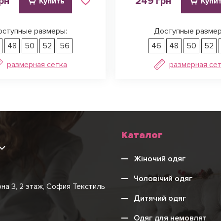
рн
249 грн
Купить
Купи
оступные размеры:
Доступные размер
48
50
52
56
46
48
50
52
размерная сетка
размерная се
Каталог
9
Жіночий одяг
Чоловічий одяг
она 3, 2 этаж, София Текстиль
Дитячий одяг
Одяг для немовлят