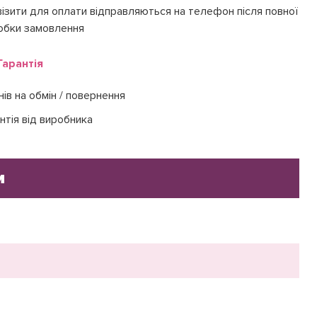
ізити для оплати відправляються на телефон після повної
обки замовлення
Гарантія
нів на обмін / повернення
нтія від виробника
и