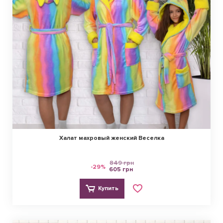
Халат махровый женский Веселка
849 грн
-29%
605 грн
Купить