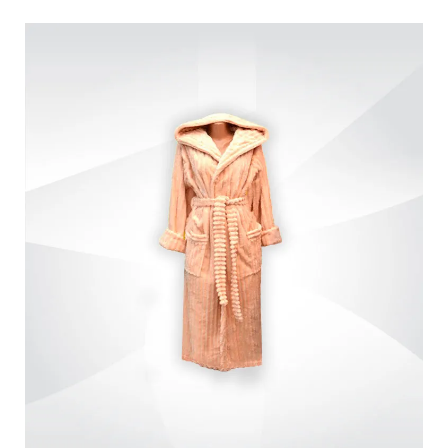
Обмен и возврат
Оптовикам
Контакты
Виктория
Пн-Пт: с 8.00 до 17.00
(097) 779 44 39
(097) 779 44 39
sofiyatextil@gmail.com
г. Горишние Плавни, ул. Строна 3, 2 этаж, София Текстиль