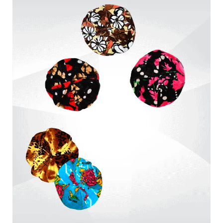
Обмен и возврат
Оптовикам
Контакты
Виктория
Пн-Пт: с 8.00 до 17.00
(097) 779 44 39
(097) 779 44 39
sofiyatextil@gmail.com
г. Горишние Плавни, ул. Строна 3, 2 этаж, София Текстиль