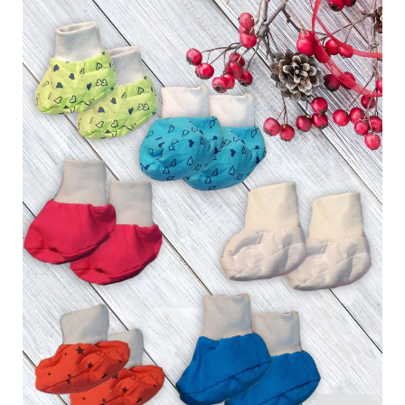
Обмен и возврат
Оптовикам
Контакты
Виктория
Пн-Пт: с 8.00 до 17.00
(097) 779 44 39
(097) 779 44 39
sofiyatextil@gmail.com
г. Горишние Плавни, ул. Строна 3, 2 этаж, София Текстиль