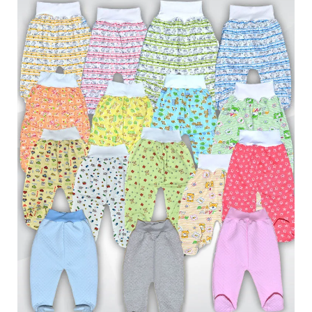
Обмен и возврат
Оптовикам
Контакты
Виктория
Пн-Пт: с 8.00 до 17.00
(097) 779 44 39
(097) 779 44 39
sofiyatextil@gmail.com
г. Горишние Плавни, ул. Строна 3, 2 этаж, София Текстиль