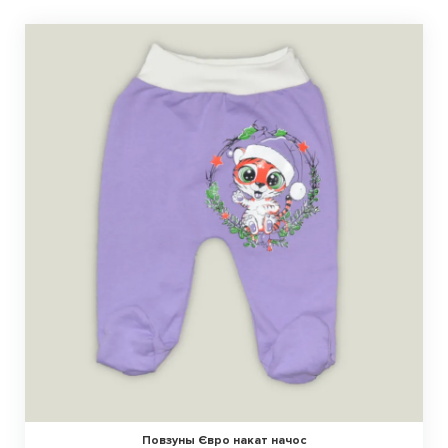
Повзуны Євро накат начос