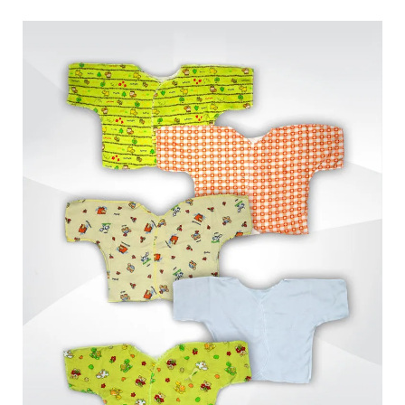
Обмен и возврат
Оптовикам
Контакты
Виктория
Пн-Пт: с 8.00 до 17.00
(097) 779 44 39
(097) 779 44 39
sofiyatextil@gmail.com
г. Горишние Плавни, ул. Строна 3, 2 этаж, София Текстиль