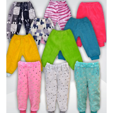
Обмен и возврат
Оптовикам
Контакты
Виктория
Пн-Пт: с 8.00 до 17.00
(097) 779 44 39
(097) 779 44 39
sofiyatextil@gmail.com
г. Горишние Плавни, ул. Строна 3, 2 этаж, София Текстиль