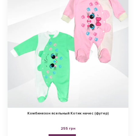
Комбинезон ясельный Котик начес (футер)
255 грн