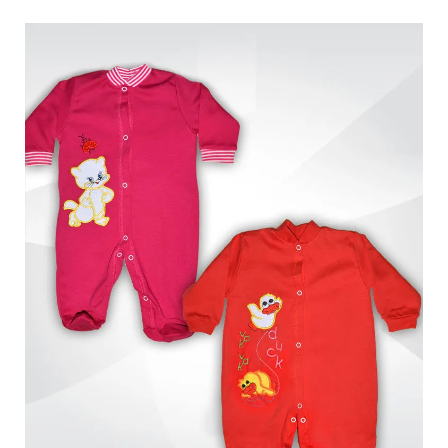
Обмен и возврат
Оптовикам
Контакты
Виктория
Пн-Пт: с 8.00 до 17.00
(097) 779 44 39
(097) 779 44 39
sofiyatextil@gmail.com
г. Горишние Плавни, ул. Строна 3, 2 этаж, София Текстиль