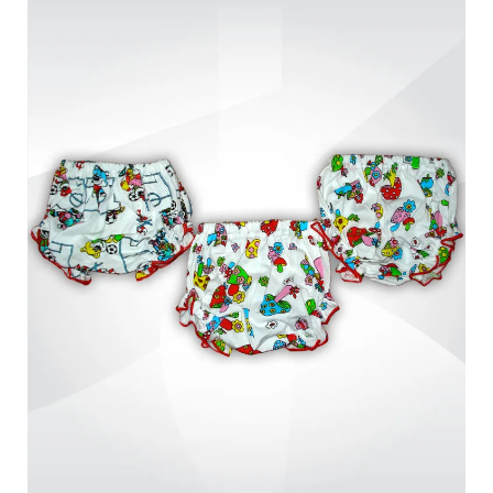
Обмен и возврат
Оптовикам
Контакты
Виктория
Пн-Пт: с 8.00 до 17.00
(097) 779 44 39
(097) 779 44 39
sofiyatextil@gmail.com
г. Горишние Плавни, ул. Строна 3, 2 этаж, София Текстиль