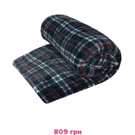
Обмен и возврат
Оптовикам
Контакты
Виктория
Пн-Пт: с 8.00 до 17.00
(097) 779 44 39
(097) 779 44 39
sofiyatextil@gmail.com
г. Горишние Плавни, ул. Строна 3, 2 этаж, София Текстиль
809 грн