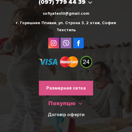
(097) 779 44 39
sofiyatextil@gmail.com
г. Горишние Плавни, ул. Строна 3, 2 этаж, София
Текстиль
Меню
Размерная сетка
нижнього
Покупцю
колонтитулу
Договір оферти