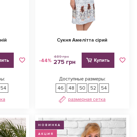
ній
Сукня Амелітта сірий
489 грн
пить
Купить
-44%
275 грн
ы:
Доступные размеры:
54
46
48
50
52
54
тка
размерная сетка
НОВИНКА
АКЦИЯ