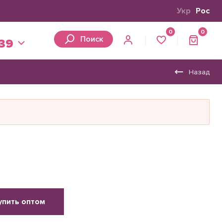
Укр
Рос
0
0
Поиск
 39
Назад
упить оптом