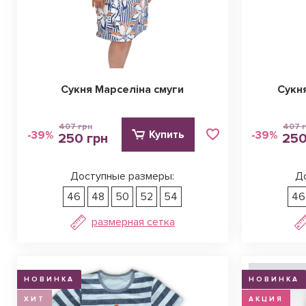
Сукня Марселіна смуги
Сукн
407 грн
407 
Купить
-39%
-39%
250 грн
250
Доступные размеры:
Д
46
48
50
52
54
46
размерная сетка
НОВИНКА
НОВИНКА
ХИТ
АКЦИЯ