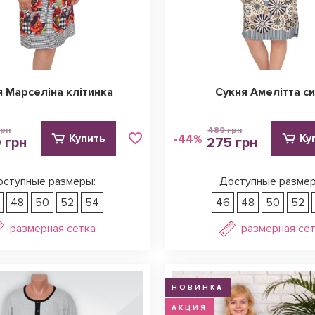
я Марселіна клітинка
Сукня Амелітта си
грн
489 грн
Купить
Ку
-44%
 грн
275 грн
оступные размеры:
Доступные размер
48
50
52
54
46
48
50
52
размерная сетка
размерная се
НОВИНКА
АКЦИЯ