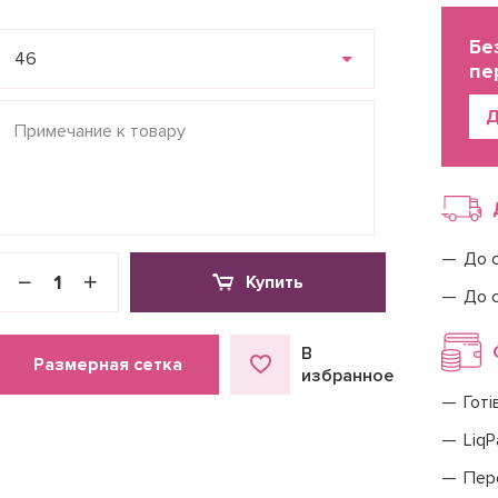
Бе
46
пе
Д
До 
Купить
До 
В
Размерная сетка
избранное
Готі
LiqP
Пер