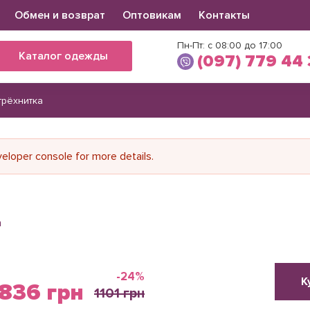
Обмен и возврат
Оптовикам
Контакты
Пн-Пт: с 08:00 до 17:00
Каталог одежды
(097) 779 44
трёхнитка
Виктория
(097) 779 44 39
(066) 560 34 03
loper console for more details.
а
-24%
К
836 грн
1101 грн