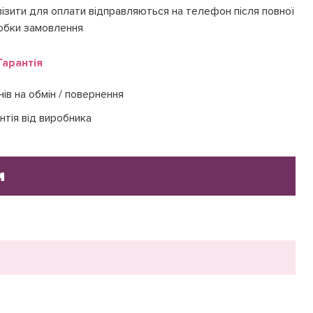
ізити для оплати відправляються на телефон після повної
обки замовлення
Гарантія
нів на обмін / повернення
нтія від виробника
и