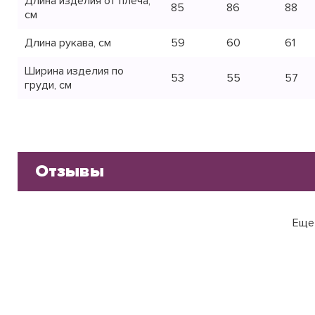
Длина изделия от плеча,
85
86
88
см
Длина рукава, см
59
60
61
Ширина изделия по
53
55
57
груди, см
Отзывы
Еще 