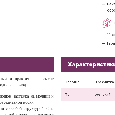
Рекв
обр
14 д
Гара
Характеристик
рный и практичный элемент
Полотно
трёхнитка
одного периода.
Пол
женский
пюшон, застёжка на молнии и
овседневной носки.
ни с особой структурой. Она
наночной стороны вплетаются