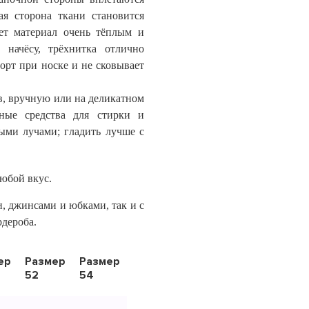
ая сторона ткани становится
ает материал очень тёплым и
 начёсу, трёхнитка отлично
форт при носке и не сковывает
ов, вручную или на деликатном
ьные средства для стирки и
ыми лучами; г
ла
дить
лучше с
любой вкус.
, джинсами и юбками, так и с
рдероба.
ер
Размер
Размер
52
54