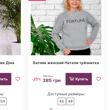
ва Діна
Батник женский Натали трёхнитка
511 грн
пить
Купить
-25%
385 грн
ы:
Доступные размеры:
54
46
48