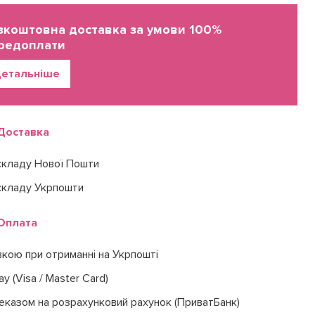
зкоштовна доставка за умови 100%
редоплати
етальніше
Доставка
складу Нової Пошти
складу Укрпошти
Оплата
вкою при отриманні на Укрпошті
ay (Visa / Master Card)
еказом на розрахунковий рахунок (ПриватБанк)