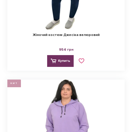
Жіночий костюм Джесіка велюровий
954 грн
Купить
ХИТ