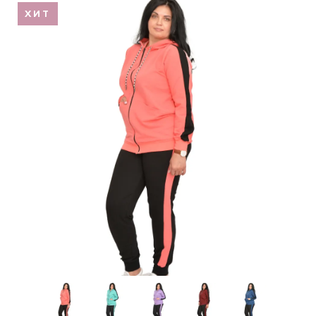
ХИТ
Обмен и возврат
Оптовикам
Контакты
Виктория
Пн-Пт: с 8.00 до 17.00
(097) 779 44 39
(097) 779 44 39
sofiyatextil@gmail.com
г. Горишние Плавни, ул. Строна 3, 2 этаж, София Текстиль