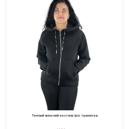
Теплий жіночий костюм Іріс тринитка