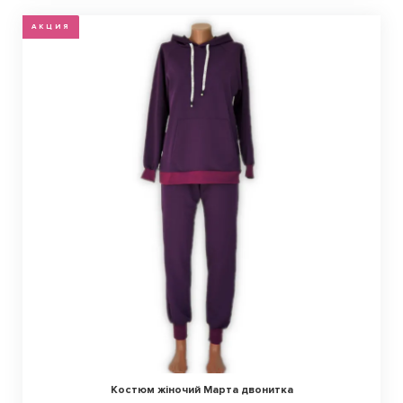
АКЦИЯ
Костюм жіночий Марта двонитка