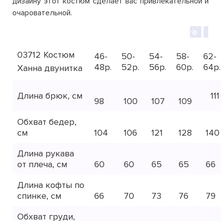
дизайну этот костюм сделает вас привлекательной и
очаровательной.
03712 Костюм
46-
50-
54-
58-
62-
48р.
52р.
56р.
60р.
64р.
Ханна двунитка
Длина брюк, см
111
98
100
107
109
Обхват бедер,
см
104
106
121
128
140
Длина рукава
от плеча, см
60
60
65
65
66
Длина кофты по
спинке, см
66
70
73
76
79
Обхват груди,