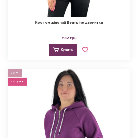
Костюм жіночий Беатріче двонитка
1132 грн
Купить
ХИТ
АКЦИЯ