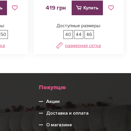
419 грн
ть
Купить
ы:
Доступные размеры:
50
40
44
46
тка
размерная сетка
Меню
Покупцю
нижнього
Акции
колонтитулу
Доставка и оплата
О магазине