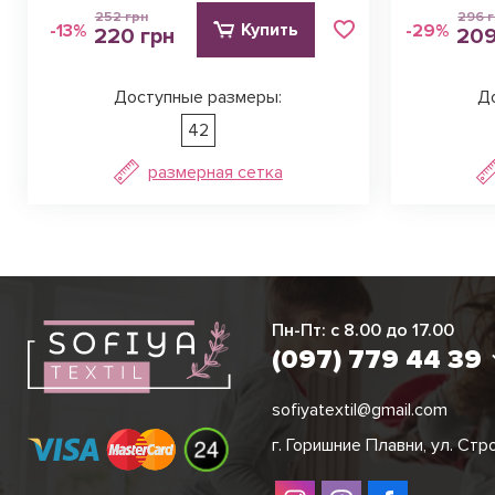
252 грн
296 
Купить
-13%
-29%
220 грн
209
Доступные размеры:
Д
42
размерная сетка
Виктория
Пн-Пт: с 8.00 до 17.00
(097) 779 44 3
(097) 779 44 39
sofiyatextil@gmail.com
г. Горишние Плавни, ул. Стр