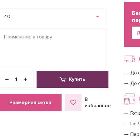
Бе
40
пе
Д
До 
Купить
До 
В
Размерная сетка
избранное
Готі
LiqP
Пер