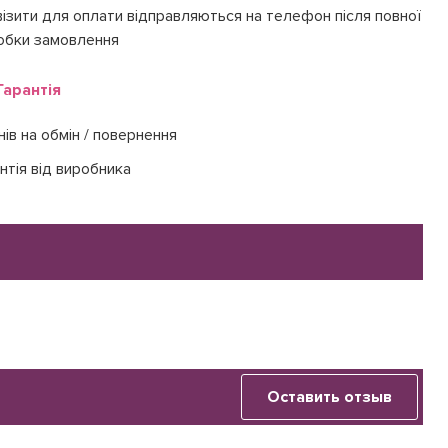
ізити для оплати відправляються на телефон після повної
обки замовлення
Гарантія
нів на обмін / повернення
нтія від виробника
Оставить отзыв