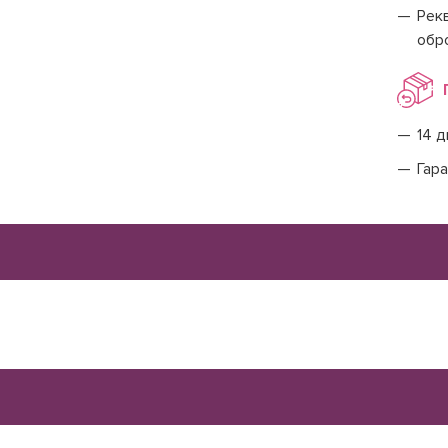
Рекв
обр
14 д
Гара