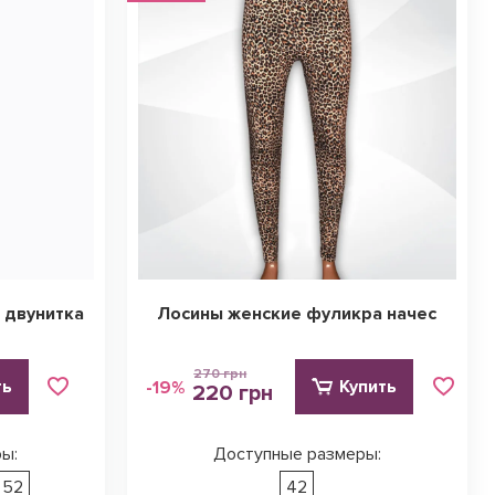
 двунитка
Лосины женские фуликра начес
270 грн
ть
Купить
-19%
220 грн
ы:
Доступные размеры:
52
42