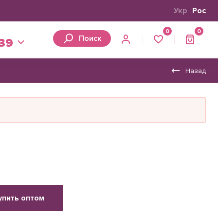
Укр
Рос
0
0
Поиск
 39
Назад
упить оптом