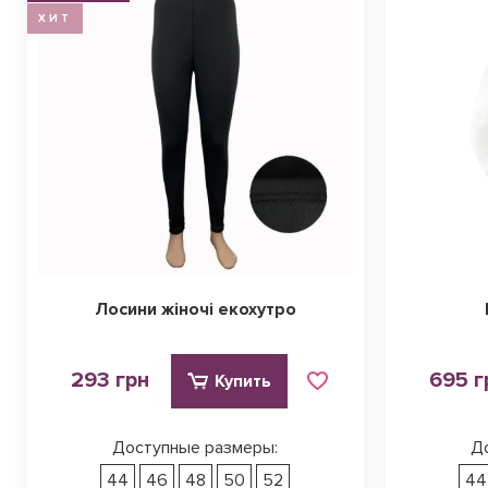
ХИТ
Лосини жіночі екохутро
293 грн
695 г
Купить
Доступные размеры:
Д
44
46
48
50
52
44