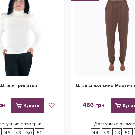
Штани тринитка
Штаны женские Мартина
рн
466 грн
Купить
Купи
оступные размеры:
Доступные размер
46
48
50
52
44
46
48
50