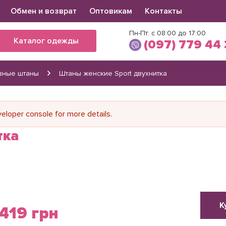
Обмен и возврат
Оптовикам
Контакты
Пн-Пт: с 08:00 до 17:00
Каталог одежды
(097) 779 44
вные штаны
Штаны женские Sport двухнитка
Виктория
(097) 779 44 39
(066) 560 34 03
loper console for more details.
тка
К
419 грн