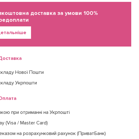
зкоштовна доставка за умови 100%
редоплати
етальніше
Доставка
складу Нової Пошти
складу Укрпошти
Оплата
вкою при отриманні на Укрпошті
ay (Visa / Master Card)
еказом на розрахунковий рахунок (ПриватБанк)