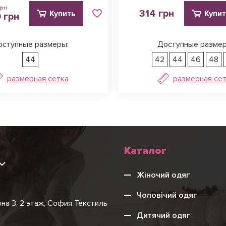
грн
314 грн
Купить
Купи
 грн
оступные размеры:
Доступные размер
44
42
44
46
48
размерная сетка
размерная се
Каталог
9
Жіночий одяг
Чоловічий одяг
она 3, 2 этаж, София Текстиль
Дитячий одяг