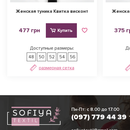
Женская туника Квитка висконт
Женская
477 грн
375 г
Купить
Доступные размеры:
Д
48
50
52
54
56
размерная сетка
Виктория
Пн-Пт: с 8.00 до 17.00
(097) 779 44 3
(097) 779 44 39