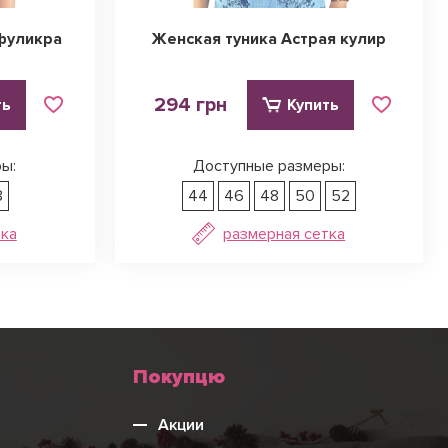
фуликра
Женская туника Астрая кулир
294 грн
ть
Купить
ы:
Доступные размеры:
8
44
46
48
50
52
тка
размерная сетка
Меню
Покупцю
нижнього
Акции
колонтитулу