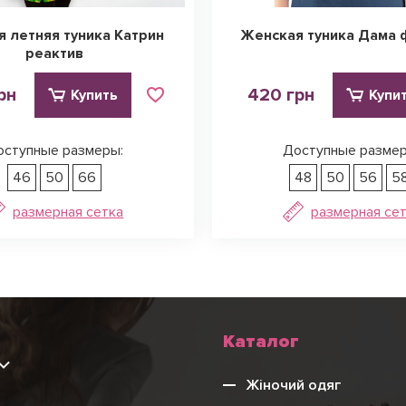
 летняя туника Катрин
Женская туника Дама 
реактив
рн
420 грн
Купить
Купи
оступные размеры:
Доступные размер
46
50
66
48
50
56
5
размерная сетка
размерная се
Каталог
9
Жіночий одяг