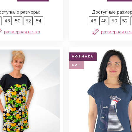
оступные размеры:
Доступные размер
48
50
52
54
46
48
50
52
размерная сетка
размерная се
НОВИНКА
ХИТ