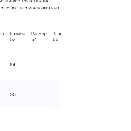
ье, мягкие трикотажные
 не все, что можно шить из
Размер
ер
Размер
Размер
Размер
Размер
Разме
52
54
56
58
62
60
84
91
93
94
55
62
67
70