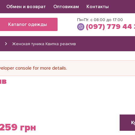
Обмен и возврат
Оптовикам
Контакты
Пн-Пт: с 08:00 до 17:00
Каталог одежды
(097) 779 44
Женская туника Квитка реактив
Виктория
(097) 779 44 39
(066) 560 34 03
loper console for more details.
ив
К
259 грн