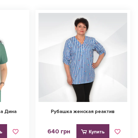
ка Дина
Рубашка женская реактив
640 грн
ь
Купить