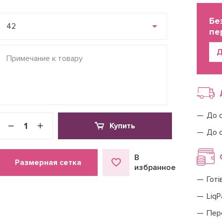
Бе
42
пе
Д
До 
Купить
До 
В
Размерная сетка
избранное
Готі
LiqP
Пер