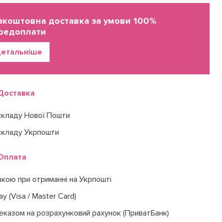
зкоштовна доставка за умови 100%
редоплати
етальніше
Доставка
складу Нової Пошти
складу Укрпошти
Оплата
вкою при отриманні на Укрпошті
ay (Visa / Master Card)
еказом на розрахунковий рахунок (ПриватБанк)