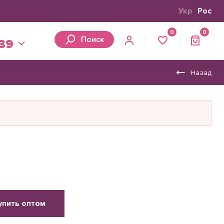
Укр
Рос
0
0
Поиск
 39
Назад
упить оптом