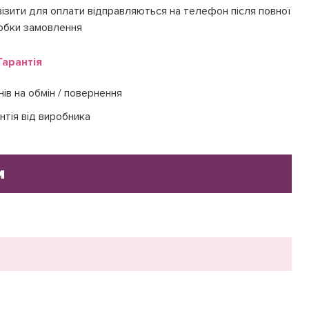
ізити для оплати відправляються на телефон після повної
обки замовлення
Гарантія
нів на обмін / повернення
нтія від виробника
и