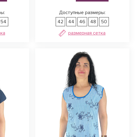
ы:
Доступные размеры:
54
42
44
46
48
50
тка
размерная сетка