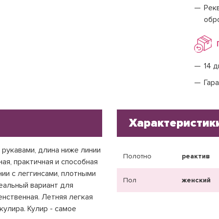
Рекв
обр
14 д
Гара
Характеристик
 рукавами, длина ниже линии
Полотно
реактив
ная, практичная и способная
нии с леггинсами, плотными
Пол
женский
деальный вариант для
енственная. Летняя легкая
кулира. Кулир - самое