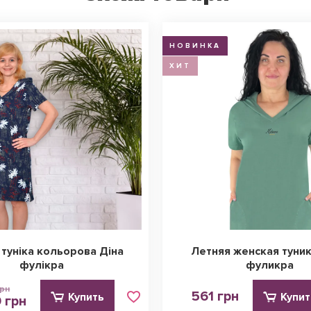
НОВИНКА
ХИТ
 туніка кольорова Діна
Летняя женская туни
фулікра
фуликра
грн
561 грн
Купить
Купит
 грн