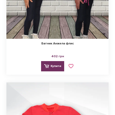
Батник Анжела флис
402 грн
Купити