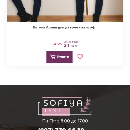
Батник Арина для девочек велсофт
394 грн
-45%
215 грн
Купити
Ірина
Вікторія
Пн-Пт: з 8.00 до 17.00
(097) 779 44 39