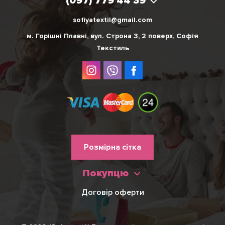
(097) 779 44 39
sofiyatextil@gmail.com
м. Горішні Плавні, вул. Строна 3, 2 поверх, Софія
Текстиль
Меню
Розмірна сітка
нижнього
Покупцю
колонтитулу
Договір оферти