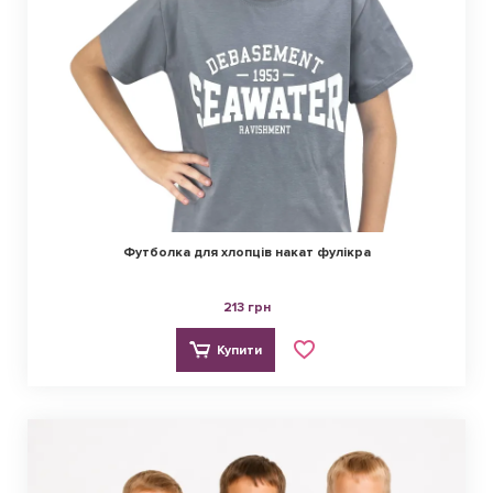
Футболка для хлопців накат фулікра
213 грн
Купити