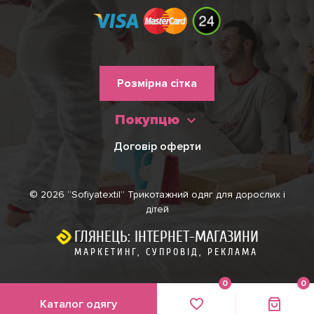
Меню
Розмірна сітка
нижнього
Покупцю
колонтитулу
Договір оферти
© 2026 “Sofiyatextil” Трикотажний одяг для дорослих і
дітей
ГЛЯНЕЦЬ: ІНТЕРНЕТ-МАГАЗИНИ
МАРКЕТИНГ, СУПРОВІД, РЕКЛАМА
0
0
Каталог одягу