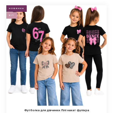
НОВИНКА
ХІТ
Футболка для дівчинки Лілі накат фулікра