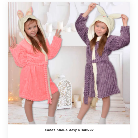
Халат рвана махра Зайчик