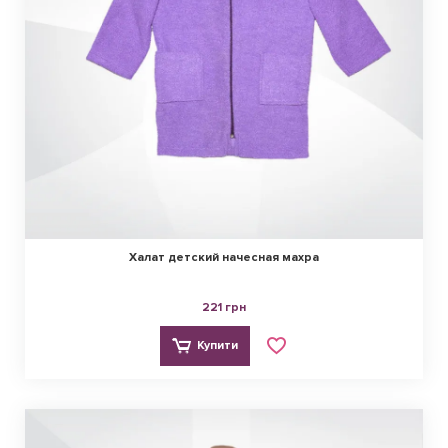
Халат детский начесная махра
221 грн
Купити