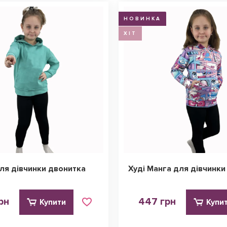
НОВИНКА
ХІТ
для дівчинки двонитка
Худі Манга для дівчинки
рн
447 грн
Купити
Купи