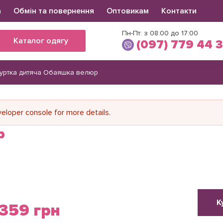
а
Обмін та повернення
Оптовикам
Контакти
Пн-Пт: з 08:00 до 17:00
Каталог одягу
(097) 779 44 
уртка дитяча Обаяшка велюр
Вікторія
(097) 779 44 39
(066) 560 34 03
loper console for more details.
р
К
359 грн