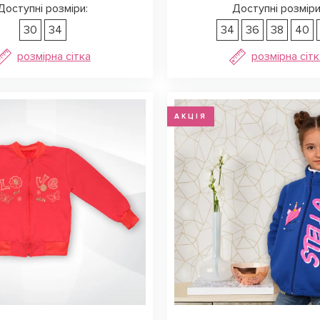
Доступні розміри:
Доступні розміри
30
34
34
36
38
40
розмірна сітка
розмірна сітк
АКЦІЯ