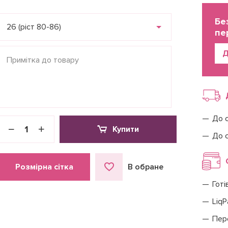
Бе
26 (ріст 80-86)
пе
Д
До 
Купити
До 
Розмірна сітка
В обране
Готі
LiqP
Пер