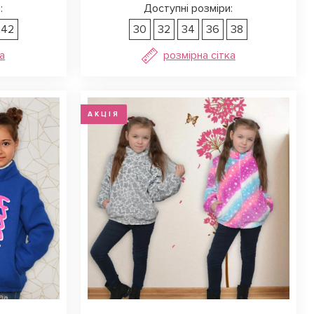
:
Доступні розміри:
42
30
32
34
36
38
а
розмірна сітка
АКЦІЯ