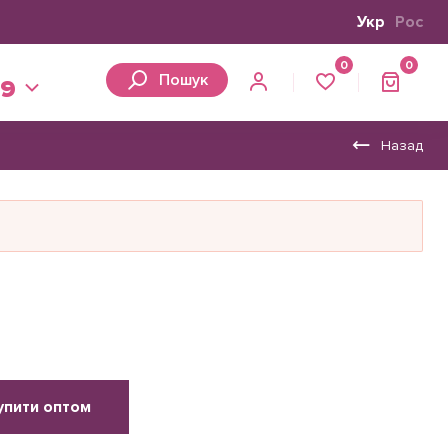
Укр
Рос
0
0
Пошук
39
Назад
упити оптом