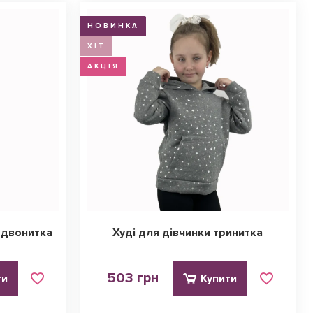
НОВИНКА
ХІТ
АКЦІЯ
 двонитка
Худі для дівчинки тринитка
503 грн
ти
Купити