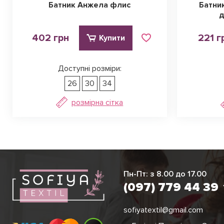
Батник Анжела флис
Батни
д
402 грн
221 г
Купити
Доступні розміри:
26
30
34
розмірна сітка
Ірина
Вікторія
Пн-Пт: з 8.00 до 17.00
(097) 779 44 3
(097) 779 44 39
sofiyatextil@gmail.com