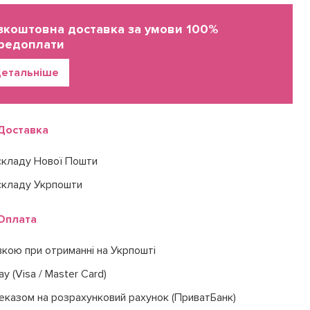
зкоштовна доставка за умови 100%
редоплати
етальніше
Доставка
складу Нової Пошти
складу Укрпошти
Оплата
вкою при отриманні на Укрпошті
ay (Visa / Master Card)
еказом на розрахунковий рахунок (ПриватБанк)