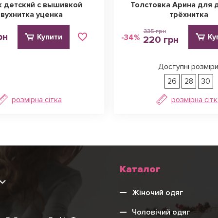
к детский с вышивкой
Толстовка Арина для 
вухнитка уценка
трёхнитка
335 грн
рн
Купити
Ку
-34%
220 грн
Доступні розміри
26
28
30
розмірна сітка
розмірна сітк
Каталог
9
Жіночий одяг
Чоловічий одяг