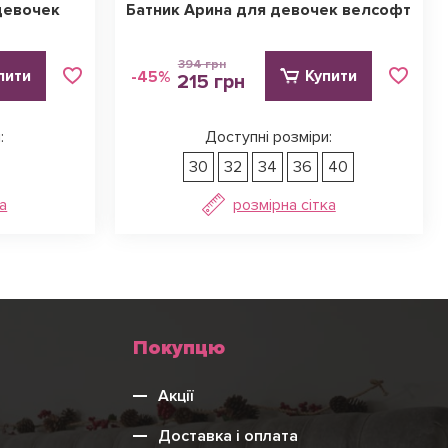
девочек
Батник Арина для девочек велсофт
394 грн
пити
Купити
-45%
215 грн
:
Доступні розміри:
30
32
34
36
40
а
розмірна сітка
Меню
Покупцю
нижнього
Акції
колонтитулу
Доставка і оплата