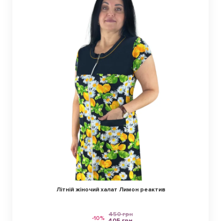
Літній жіночий халат Лимон реактив
450 грн
-10%
405 грн