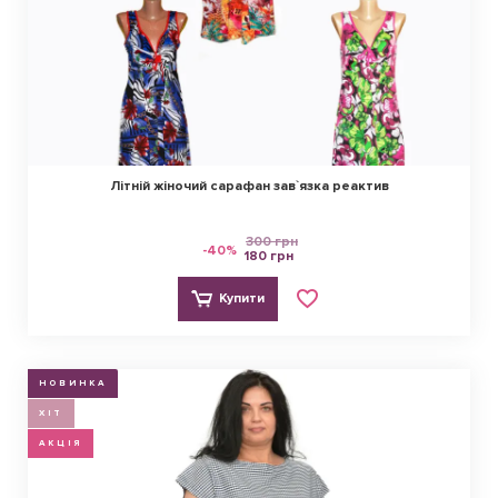
Літній жіночий сарафан зав`язка реактив
300 грн
-40%
180 грн
Купити
НОВИНКА
ХІТ
АКЦІЯ