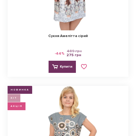
Сукня Амелітта сірий
489 грн
-44%
275 грн
Купити
НОВИНКА
ХІТ
АКЦІЯ