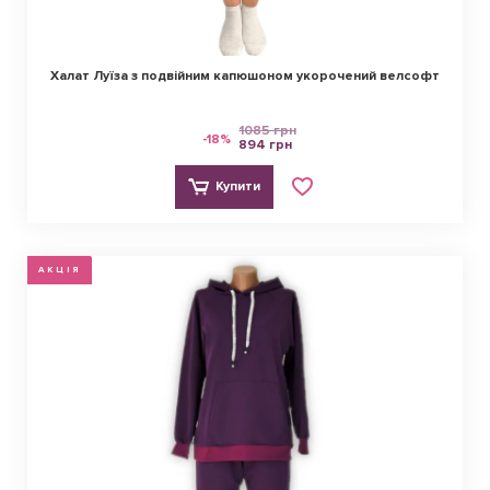
Халат Луїза з подвійним капюшоном укорочений велсофт
1085 грн
-18%
894 грн
Купити
АКЦІЯ