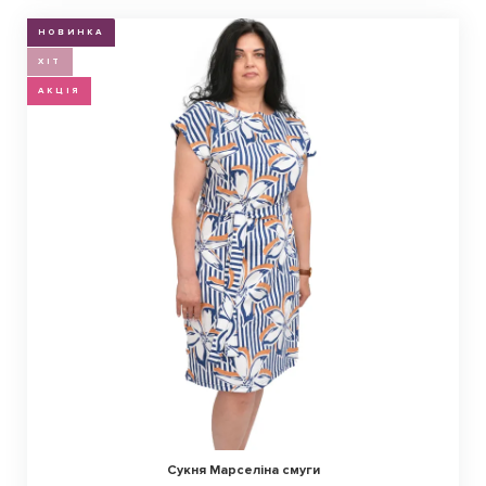
НОВИНКА
ХІТ
АКЦІЯ
Сукня Марселіна смуги