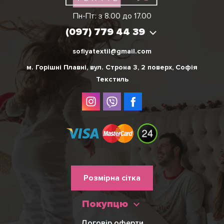
Вікторія
Пн-Пт: з 8.00 до 17.00
(097) 779 44 39
(097) 779 44 39
sofiyatextil@gmail.com
м. Горішні Плавні, вул. Строна 3, 2 поверх, Софія
Текстиль
Меню
Розмірна сітка
нижнього
Покупцю
колонтитулу
Договір оферти