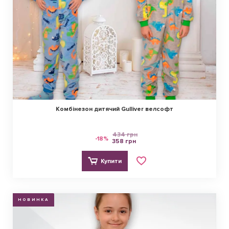
Комбінезон дитячий Gulliver велсофт
434 грн
-18%
358 грн
Купити
НОВИНКА