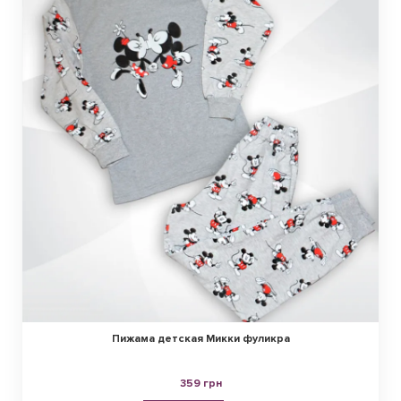
Пижама детская Микки фуликра
359 грн