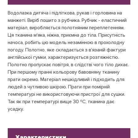
Водолазка дитяча і підліткова, рукав і горловина на
манжеті. Виріб пошито з рубчика. Рубчик - еластичний
матеріал, виробляється полотняним переплетенням.
Ця тканина м'яка, ніжна, приємна до тіла. Присутність
начоса, робить цю модель незамінною в прохолодну
погоду. Полотно, яке складається з в'язаній фактури
англійської гумки, характеризується розтяжністю.
Полотно пропускає повітря, в слідстві чого тіло дихає.
При першому пранні кольорову бавовняну тканину
прати окремо. Матеріал нешкідливий і підходить для
людей з чутливою шкірою. Прати при помірній
температурі не використовуючи пристрої для сушки.
Так як при температурі вище 30 ºC, тканина дає
усадку.
Характеристики