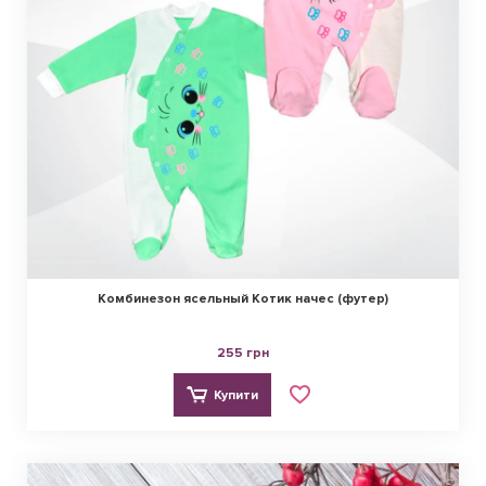
Комбинезон ясельный Котик начес (футер)
255 грн
Купити