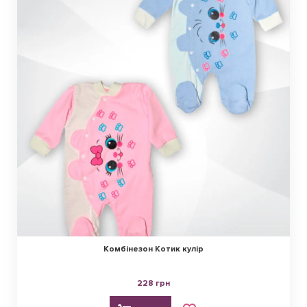
Комбінезон Котик кулір
228 грн