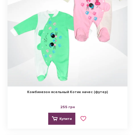
Комбинезон ясельный Котик начес (футер)
255 грн
Купити