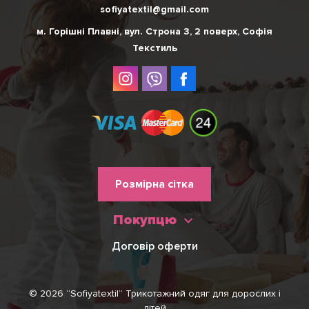
sofiyatextil@gmail.com
м. Горішні Плавні, вул. Строна 3, 2 поверх, Софія
Текстиль
Меню
Розмірна сітка
нижнього
Покупцю
колонтитулу
Договір оферти
© 2026 “Sofiyatextil” Трикотажний одяг для дорослих і
дітей