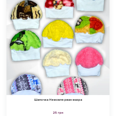
Шапочка Немовля рван махра
25 грн