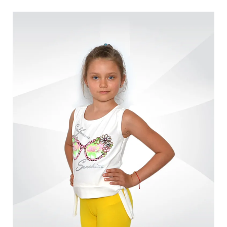
Обмен и возврат
Оптовикам
Контакты
Виктория
Пн-Пт: с 8.00 до 17.00
(097) 779 44 39
(097) 779 44 39
sofiyatextil@gmail.com
г. Горишние Плавни, ул. Строна 3, 2 этаж, София Текстиль