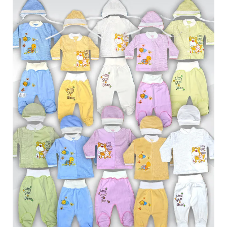
Обмен и возврат
Оптовикам
Контакты
Виктория
Пн-Пт: с 8.00 до 17.00
(097) 779 44 39
(097) 779 44 39
sofiyatextil@gmail.com
г. Горишние Плавни, ул. Строна 3, 2 этаж, София Текстиль