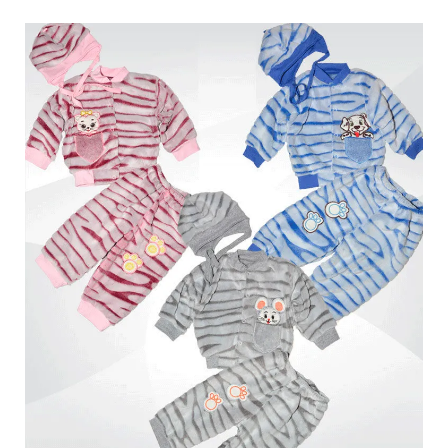
Обмен и возврат
Оптовикам
Контакты
Виктория
Пн-Пт: с 8.00 до 17.00
(097) 779 44 39
(097) 779 44 39
sofiyatextil@gmail.com
г. Горишние Плавни, ул. Строна 3, 2 этаж, София Текстиль