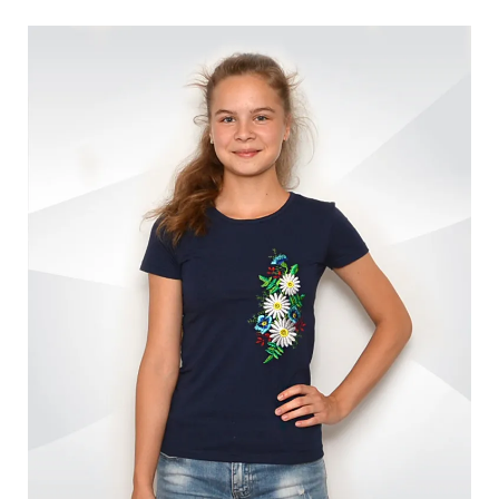
Обмен и возврат
Оптовикам
Контакты
Виктория
Пн-Пт: с 8.00 до 17.00
(097) 779 44 39
(097) 779 44 39
sofiyatextil@gmail.com
г. Горишние Плавни, ул. Строна 3, 2 этаж, София Текстиль