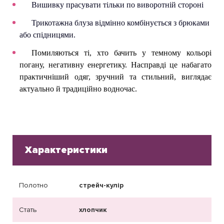
Вишивку прасувати тільки по виворотній стороні
Трикотажна блуза відмінно комбінується з брюками
або спідницями.
Помиляються ті, хто бачить у темному кольорі
погану, негативну енергетику. Насправді це набагато
практичніший одяг, зручний та стильний, в
иглядає
актуально й традиційно водночас.
Характеристики
Полотно
стрейч-кулір
Стать
хлопчик