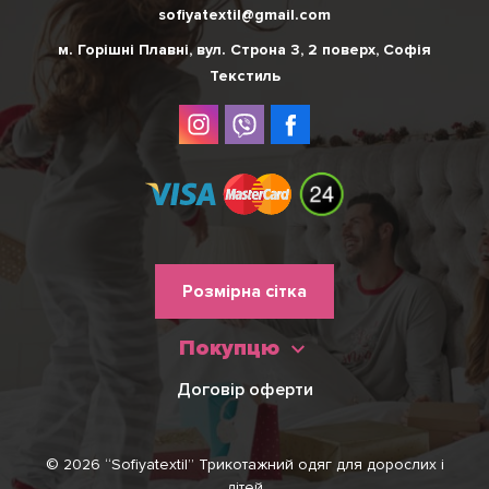
sofiyatextil@gmail.com
м. Горішні Плавні, вул. Строна 3, 2 поверх, Софія
Текстиль
Меню
Розмірна сітка
нижнього
Покупцю
колонтитулу
Договір оферти
© 2026 “Sofiyatextil” Трикотажний одяг для дорослих і
дітей